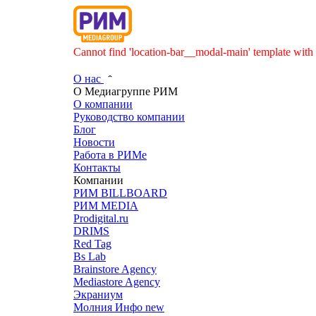
Cannot find 'location-bar__modal-main' template with 
О нас
О Медиагруппе РИМ
О компании
Руководство компании
Блог
Новости
Работа в РИМе
Контакты
Компании
РИМ BILLBOARD
РИМ MEDIA
Prodigital.ru
DRIMS
Red Tag
Bs Lab
Brainstore Agency
Mediastore Agency
Экраниум
Молния Инфо
new