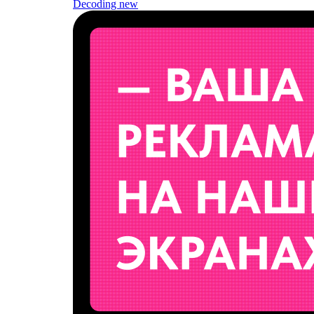
Decoding
new