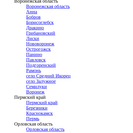
Воронежская область
Воронежская область
Анна
Бобров
Борисоглебск
Дракино
Грибановский
Лиски
Нововоронеж
Острогожск
Панино
Павловск
Подгоренский
Рамонь
село Средний Икорец
село Залужное
Семилуки
Воронеж
Пермский край
Пермский край
Березники
Краснокамск
Пермь
Орловская область
Орловская область