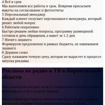
4
Всё в срок
Мы выполняем все работы в срок. Вовремя присылаем
макеты на согласование и фотоотчеты
5
Персональный менеджер
Каждый клиент получает персонального менеджера, который
решит любой вопрос
6
Работаем оперативно
Быстро решаем любые вопросы, программу размещений
готовим в день обращения, а макет за 1-2 дня
7
Ничего лишнего
Формируем предложение в рамках бюджета, не навязываем
лишнего
8
Держим слово
Сразу называем точную цену, которая не вырастет в процессе
запуска рекламы
Реклама на
радио и ТВ
в Воронежской
области
Мы размещаем рекламу на всех телеканалах и радиостанциях,
вещающих в селе Средний Икорец.
Знаем, какая аудитория у каждого канала, поэтому выберем
для вашей рекламы подходящую площадку. А также