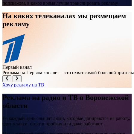
подскажем, в какое время лучше транслировать рекламу
На каких телеканалах мы размещаем
рекламу
Первый канал
Реклама на Первом канале — это охват самой большой зрител
Хочу рекламу на ТВ
Реклама на
радио и ТВ
в Воронежской
области
Её каждый день слышат люди, которые добираются на работу,
едут в такси, стоят в пробках или даже работают.
Мы делаем всё, чтобы эта реклама принесла пользу вашему