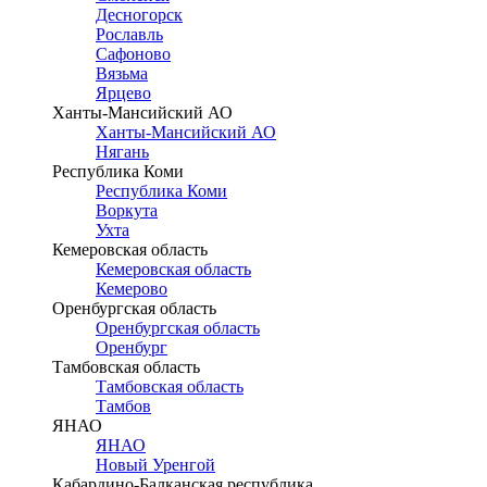
Десногорск
Рославль
Сафоново
Вязьма
Ярцево
Ханты-Мансийский АО
Ханты-Мансийский АО
Нягань
Республика Коми
Республика Коми
Воркута
Ухта
Кемеровская область
Кемеровская область
Кемерово
Оренбургская область
Оренбургская область
Оренбург
Тамбовская область
Тамбовская область
Тамбов
ЯНАО
ЯНАО
Новый Уренгой
Кабардино-Балканская республика