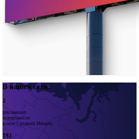
В нашей сети:
2
рекламные
поверхности
в селе Средний Икорец
192