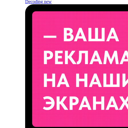
Decoding
new