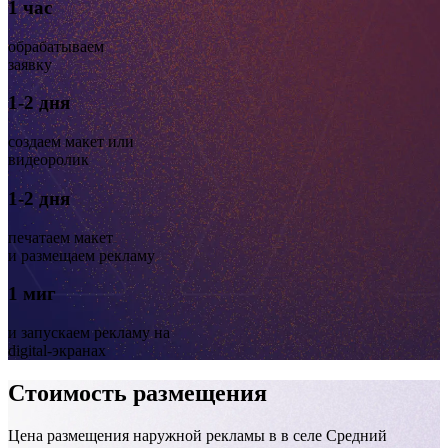
1 час
обрабатываем
заявку
1-2 дня
создаем макет или
видеоролик
1-2 дня
печатаем макет
и размещаем рекламу
1 миг
и запускаем рекламу на
digital-экранах
Стоимость размещения
Цена размещения наружной рекламы в в селе Средний