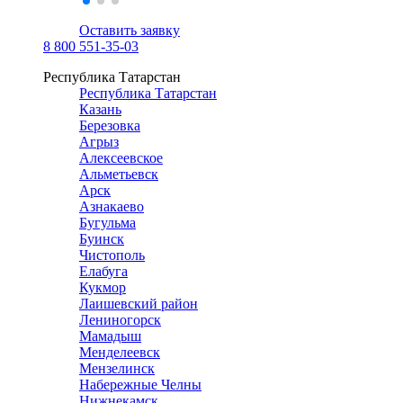
Оставить заявку
8 800 551-35-03
Республика Татарстан
Республика Татарстан
Казань
Березовка
Агрыз
Алексеевское
Альметьевск
Арск
Азнакаево
Бугульма
Буинск
Чистополь
Елабуга
Кукмор
Лаишевский район
Лениногорск
Мамадыш
Менделеевск
Мензелинск
Набережные Челны
Нижнекамск