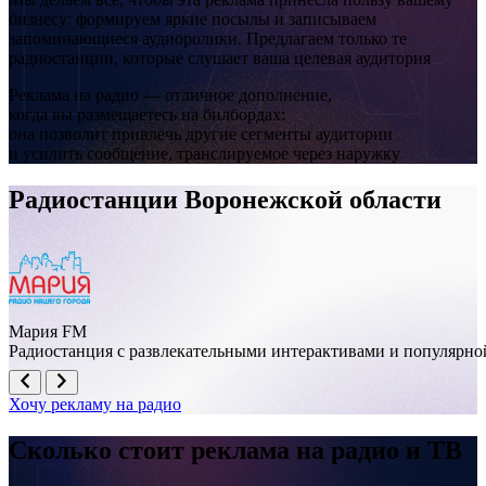
бизнесу: формируем яркие посылы и записываем
запоминающиеся аудиоролики. Предлагаем только те
радиостанции, которые слушает ваша целевая аудитория
Реклама на радио — отличное дополнение,
когда вы размещаетесь на билбордах:
она позволит привлечь другие сегменты аудитории
и усилить сообщение, транслируемое через наружку
Радиостанции Воронежской области
Мария FM
Радиостанция с развлекательными интерактивами и популярно
Хочу рекламу на радио
Сколько стоит реклама на
радио и ТВ