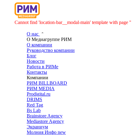
Cannot find 'location-bar__modal-main' template with page ''
О нас
О Медиагруппе РИМ
О компании
Руководство компании
Блог
Новости
Работа в РИМе
Контакты
Компании
РИМ BILLBOARD
РИМ MEDIA
Prodigital.ru
DRIMS
Red Tag
Bs Lab
Brainstore Agency
Mediastore Agency
Экраниум
Молния Инфо
new