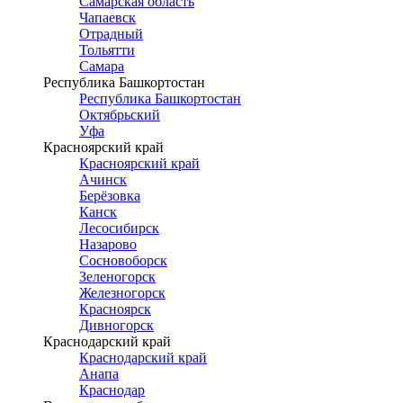
Самарская область
Чапаевск
Отрадный
Тольятти
Самара
Республика Башкортостан
Республика Башкортостан
Октябрьский
Уфа
Красноярский край
Красноярский край
Ачинск
Берёзовка
Канск
Лесосибирск
Назарово
Сосновоборск
Зеленогорск
Железногорск
Красноярск
Дивногорск
Краснодарский край
Краснодарский край
Анапа
Краснодар