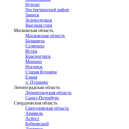
Нурлат
Пестречинский район
Заинск
Зеленодольск
Высокая гора
Московская область
Московская область
Балашиха
Селятино
Истра
Красногорск
Монино
Ногинск
Старая Купавна
Ельня
д. Пуршево
Ленинградская область
Ленинградская область
Санкт-Петербург
Свердловская область
Свердловская область
Арамиль
Асбест
Бобровский
Дегтярск