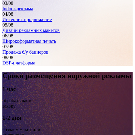
03
/08
Indoor-реклама
04
/08
Интернет-продвижение
05
/08
Дизайн рекламных макетов
06
/08
Широкоформатная печать
07
/08
Продажа б/у баннеров
08
/08
DSP-платформа
Сроки размещения наружной рекламы
1 час
обрабатываем
заявку
1-2 дня
создаем макет или
видеоролик