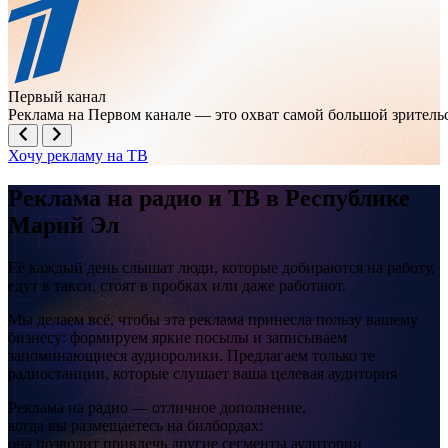
Первый канал
Реклама на Первом канале — это охват самой большой зрител
Хочу рекламу на ТВ
Реклама на
радио и ТВ
в Республике
Марий Эл
Её каждый день слышат люди, которые добираются на работу,
едут в такси, стоят в пробках или даже работают.
Мы делаем всё, чтобы эта реклама принесла пользу вашему
бизнесу: формируем яркие посылы и записываем
запоминающиеся аудиоролики. Предлагаем только те
радиостанции, которые слушает ваша целевая аудитория
Реклама на радио — отличное дополнение,
когда вы размещаетесь на билбордах:
она позволит привлечь другие сегменты аудитории