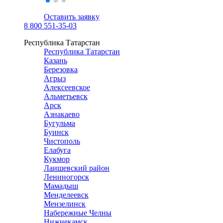
Оставить заявку
8 800 551-35-03
Республика Татарстан
Республика Татарстан
Казань
Березовка
Агрыз
Алексеевское
Альметьевск
Арск
Азнакаево
Бугульма
Буинск
Чистополь
Елабуга
Кукмор
Лаишевский район
Лениногорск
Мамадыш
Менделеевск
Мензелинск
Набережные Челны
Нижнекамск