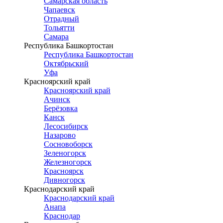
Самарская область
Чапаевск
Отрадный
Тольятти
Самара
Республика Башкортостан
Республика Башкортостан
Октябрьский
Уфа
Красноярский край
Красноярский край
Ачинск
Берёзовка
Канск
Лесосибирск
Назарово
Сосновоборск
Зеленогорск
Железногорск
Красноярск
Дивногорск
Краснодарский край
Краснодарский край
Анапа
Краснодар