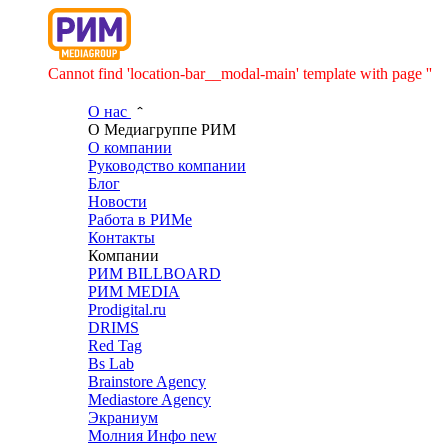
Cannot find 'location-bar__modal-main' template with page ''
О нас
О Медиагруппе РИМ
О компании
Руководство компании
Блог
Новости
Работа в РИМе
Контакты
Компании
РИМ BILLBOARD
РИМ MEDIA
Prodigital.ru
DRIMS
Red Tag
Bs Lab
Brainstore Agency
Mediastore Agency
Экраниум
Молния Инфо
new