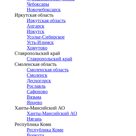
Чебоксары
Новочебоксарск
Иркутская область
Иркутская область
Ангарск
Иркутск
Усолье-Сибирское
Усть-Илимск
Хомутово
Ставропольский край
Ставропольский край
Смоленская область
Смоленская область
Смоленск
Десногорск
Рославль
Сафоново
Вязьма
Ярцево
Ханты-Мансийский АО
Ханты-Мансийский АО
Нягань
Республика Коми
Республика Коми
Воркута