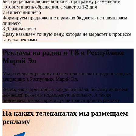
Быстро решаем любые вопросы, программу размещений
готовим в день обращения, а макет за 1-2 дня
7
Ничего лишнего
Формируем предложение в рамках бюджета, не навязываем
лишнего
8
Держим слово
Сразу называем точную цену, которая не вырастет в процессе
запуска рекламы
Реклама на
радио и ТВ
в Республике
Марий Эл
Мы размещаем рекламу на всех телеканалах и радиостанциях,
вещающих в Республике Марий Эл.
Знаем, какая аудитория у каждого канала, поэтому выберем
для вашей рекламы подходящую площадку. А также
подскажем, в какое время лучше транслировать рекламу
На каких телеканалах мы размещаем
рекламу