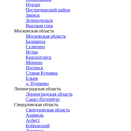
Нурлат
Пестречинский район
Заинск
Зеленодольск
Высокая гора
Московская область
Московская область
Балашиха
Селятино
Истра
Красногорск
Монино
Ногинск
Старая Купавна
Ельня
д. Пуршево
Ленинградская область
Ленинградская область
Санкт-Петербург
Свердловская область
Свердловская область
Арамиль
Асбест
Бобровский
Дегтярск