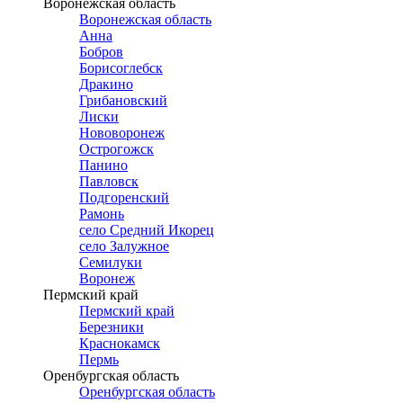
Воронежская область
Воронежская область
Анна
Бобров
Борисоглебск
Дракино
Грибановский
Лиски
Нововоронеж
Острогожск
Панино
Павловск
Подгоренский
Рамонь
село Средний Икорец
село Залужное
Семилуки
Воронеж
Пермский край
Пермский край
Березники
Краснокамск
Пермь
Оренбургская область
Оренбургская область