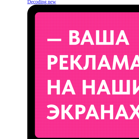
Decoding
new