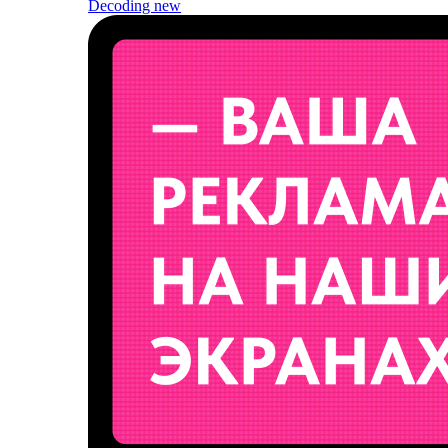
Decoding
new