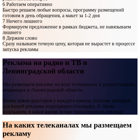
6
Работаем оперативно
Быстро решаем любые вопросы, программу размещений
готовим в день обращения, а макет за 1-2 дня
7
Ничего лишнего
Формируем предложение в рамках бюджета, не навязываем
лишнего
8
Держим слово
Сразу называем точную цену, которая не вырастет в процессе
запуска рекламы
Реклама на
радио и ТВ
в
Ленинградской области
Мы размещаем рекламу на всех телеканалах и радиостанциях,
вещающих в Ленинградской области.
Знаем, какая аудитория у каждого канала, поэтому выберем
для вашей рекламы подходящую площадку. А также
подскажем, в какое время лучше транслировать рекламу
На каких телеканалах мы размещаем
рекламу