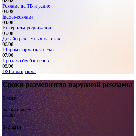
02
/08
Реклама на ТВ и радио
03
/08
Indoor-реклама
04
/08
Интернет-продвижение
05
/08
Дизайн рекламных макетов
06
/08
Широкоформатная печать
07
/08
Продажа б/у баннеров
08
/08
DSP-платформа
Сроки размещения наружной рекламы
1 час
обрабатываем
заявку
1-2 дня