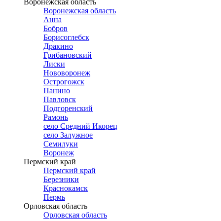
Воронежская область
Воронежская область
Анна
Бобров
Борисоглебск
Дракино
Грибановский
Лиски
Нововоронеж
Острогожск
Панино
Павловск
Подгоренский
Рамонь
село Средний Икорец
село Залужное
Семилуки
Воронеж
Пермский край
Пермский край
Березники
Краснокамск
Пермь
Орловская область
Орловская область