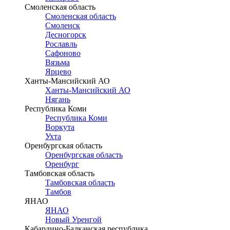
Смоленская область
Смоленская область
Смоленск
Десногорск
Рославль
Сафоново
Вязьма
Ярцево
Ханты-Мансийский АО
Ханты-Мансийский АО
Нягань
Республика Коми
Республика Коми
Воркута
Ухта
Оренбургская область
Оренбургская область
Оренбург
Тамбовская область
Тамбовская область
Тамбов
ЯНАО
ЯНАО
Новый Уренгой
Кабардино-Балканская республика