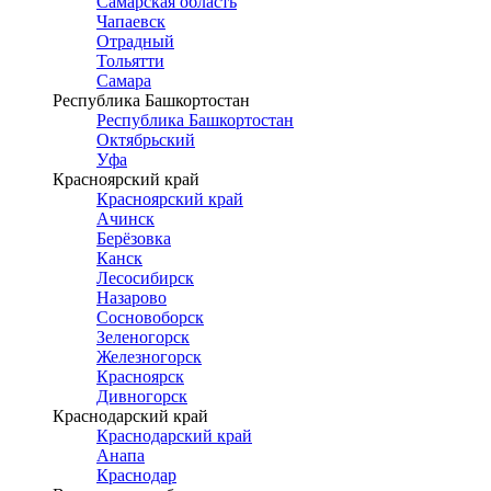
Самарская область
Чапаевск
Отрадный
Тольятти
Самара
Республика Башкортостан
Республика Башкортостан
Октябрьский
Уфа
Красноярский край
Красноярский край
Ачинск
Берёзовка
Канск
Лесосибирск
Назарово
Сосновоборск
Зеленогорск
Железногорск
Красноярск
Дивногорск
Краснодарский край
Краснодарский край
Анапа
Краснодар