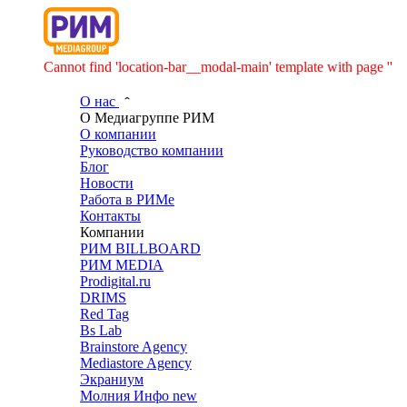
Cannot find 'location-bar__modal-main' template with page ''
О нас
О Медиагруппе РИМ
О компании
Руководство компании
Блог
Новости
Работа в РИМе
Контакты
Компании
РИМ BILLBOARD
РИМ MEDIA
Prodigital.ru
DRIMS
Red Tag
Bs Lab
Brainstore Agency
Mediastore Agency
Экраниум
Молния Инфо
new