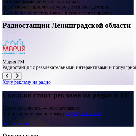
когда вы размещаетесь на билбордах:
она позволит привлечь другие сегменты аудитории
и усилить сообщение, транслируемое через наружку
Радиостанции Ленинградской области
Мария FM
Радиостанция с развлекательными интерактивами и популярно
Хочу рекламу на радио
Сколько стоит реклама на
радио и ТВ
Можем рассчитать — оставьте заявку
или позвоните нам по номеру
8 (800) 551-35-03
Оставить заявку
Отзывы о нас