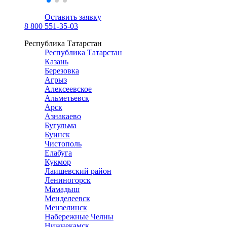
Оставить заявку
8 800 551-35-03
Республика Татарстан
Республика Татарстан
Казань
Березовка
Агрыз
Алексеевское
Альметьевск
Арск
Азнакаево
Бугульма
Буинск
Чистополь
Елабуга
Кукмор
Лаишевский район
Лениногорск
Мамадыш
Менделеевск
Мензелинск
Набережные Челны
Нижнекамск