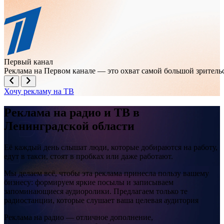
Первый канал
Реклама на Первом канале — это охват самой большой зрител
Хочу рекламу на ТВ
Реклама на
радио и ТВ
в
Ленинградской области
Её каждый день слышат люди, которые добираются на работу,
едут в такси, стоят в пробках или даже работают.
Мы делаем всё, чтобы эта реклама принесла пользу вашему
бизнесу: формируем яркие посылы и записываем
запоминающиеся аудиоролики. Предлагаем только те
радиостанции, которые слушает ваша целевая аудитория
Реклама на радио — отличное дополнение,