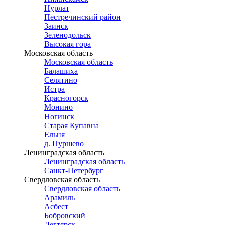
Нурлат
Пестречинский район
Заинск
Зеленодольск
Высокая гора
Московская область
Московская область
Балашиха
Селятино
Истра
Красногорск
Монино
Ногинск
Старая Купавна
Ельня
д. Пуршево
Ленинградская область
Ленинградская область
Санкт-Петербург
Свердловская область
Свердловская область
Арамиль
Асбест
Бобровский
Дегтярск