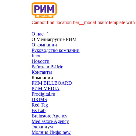
Cannot find 'location-bar__modal-main' template with 
О нас
О Медиагруппе РИМ
О компании
Руководство компании
Блог
Новости
Работа в РИМе
Контакты
Компании
РИМ BILLBOARD
РИМ MEDIA
Prodigital.ru
DRIMS
Red Tag
Bs Lab
Brainstore Agency
Mediastore Agency
Экраниум
Молния Инфо
new