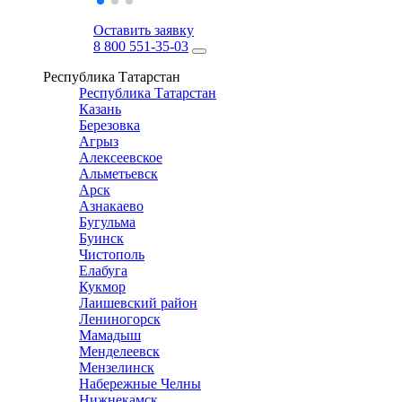
Оставить заявку
8 800 551-35-03
Республика Татарстан
Республика Татарстан
Казань
Березовка
Агрыз
Алексеевское
Альметьевск
Арск
Азнакаево
Бугульма
Буинск
Чистополь
Елабуга
Кукмор
Лаишевский район
Лениногорск
Мамадыш
Менделеевск
Мензелинск
Набережные Челны
Нижнекамск