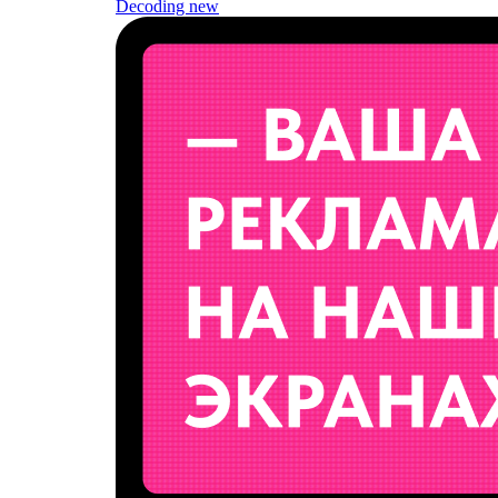
Decoding
new