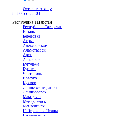
Оставить заявку
8 800 551-35-03
Республика Татарстан
Республика Татарстан
Казань
Березовка
Агрыз
Алексеевское
Альметьевск
Арск
Азнакаево
Бугульма
Буинск
Чистополь
Елабуга
Кукмор
Лаишевский район
Лениногорск
Мамадыш
Менделеевск
Мензелинск
Набережные Челны
Нижнекамск