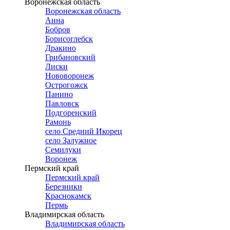
Воронежская область
Воронежская область
Анна
Бобров
Борисоглебск
Дракино
Грибановский
Лиски
Нововоронеж
Острогожск
Панино
Павловск
Подгоренский
Рамонь
село Средний Икорец
село Залужное
Семилуки
Воронеж
Пермский край
Пермский край
Березники
Краснокамск
Пермь
Владимирская область
Владимирская область