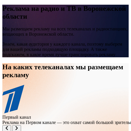
Реклама на
радио и ТВ
в Воронежской
области
Мы размещаем рекламу на всех телеканалах и радиостанциях,
вещающих в Воронежской области.
Знаем, какая аудитория у каждого канала, поэтому выберем
для вашей рекламы подходящую площадку. А также
подскажем, в какое время лучше транслировать рекламу
На каких телеканалах мы размещаем
рекламу
Первый канал
Реклама на Первом канале — это охват самой большой зрител