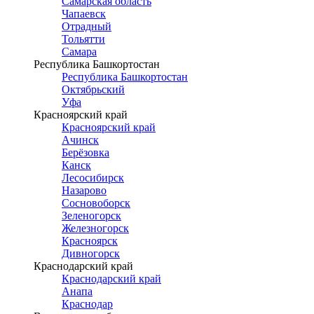
Самарская область
Чапаевск
Отрадный
Тольятти
Самара
Республика Башкортостан
Республика Башкортостан
Октябрьский
Уфа
Красноярский край
Красноярский край
Ачинск
Берёзовка
Канск
Лесосибирск
Назарово
Сосновоборск
Зеленогорск
Железногорск
Красноярск
Дивногорск
Краснодарский край
Краснодарский край
Анапа
Краснодар