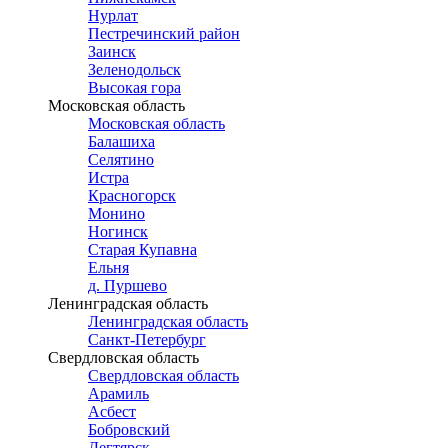
Нурлат
Пестречинский район
Заинск
Зеленодольск
Высокая гора
Московская область
Московская область
Балашиха
Селятино
Истра
Красногорск
Монино
Ногинск
Старая Купавна
Ельня
д. Пуршево
Ленинградская область
Ленинградская область
Санкт-Петербург
Свердловская область
Свердловская область
Арамиль
Асбест
Бобровский
Дегтярск