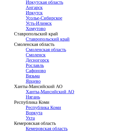
Иркутская область
Ангарск
Иркутск
Усолье-Сибирское
Усть-Илимск
Хомутово
Ставропольский край
Ставропольский край
Смоленская область
Смоленская область
Смоленск
Десногорск
Рославль
Сафоново
Вязьма
Ярцево
Ханты-Мансийский АО
Ханты-Мансийский АО
Нягань
Республика Коми
Республика Коми
Воркута
Ухта
Кемеровская область
Кемеровская область