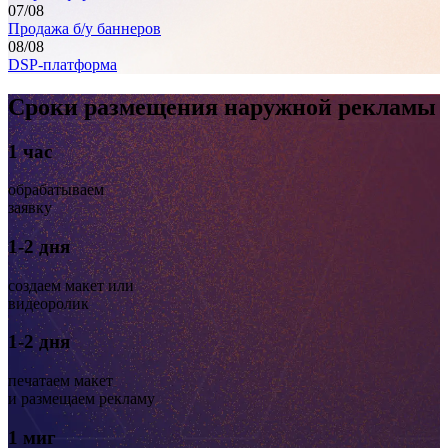
07
/08
Продажа б/у баннеров
08
/08
DSP-платформа
Сроки размещения наружной рекламы
1 час
обрабатываем
заявку
1-2 дня
создаем макет или
видеоролик
1-2 дня
печатаем макет
и размещаем рекламу
1 миг