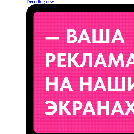
Decoding
new