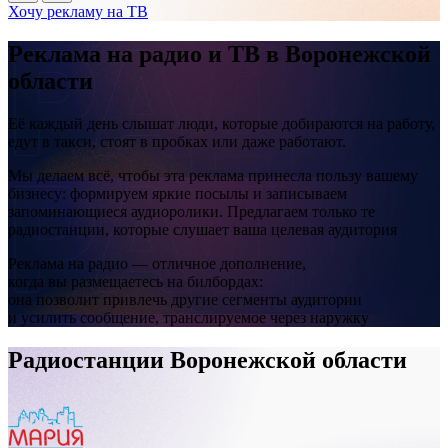
Хочу рекламу на ТВ
Реклама на
радио и ТВ
в Воронежской
области
Её каждый день слышат люди, которые добираются на работу,
едут в такси, стоят в пробках или даже работают.
Мы делаем всё, чтобы эта реклама принесла пользу вашему
бизнесу: формируем яркие посылы и записываем
запоминающиеся аудиоролики. Предлагаем только те
радиостанции, которые слушает ваша целевая аудитория
Реклама на радио — отличное дополнение,
когда вы размещаетесь на билбордах:
она позволит привлечь другие сегменты аудитории
и усилить сообщение, транслируемое через наружку
Радиостанции Воронежской области