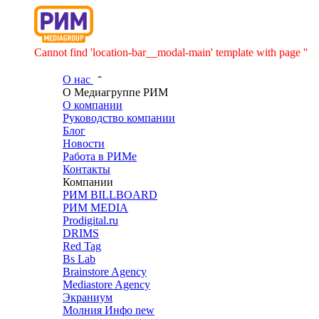
Cannot find 'location-bar__modal-main' template with page ''
О нас
О Медиагруппе РИМ
О компании
Руководство компании
Блог
Новости
Работа в РИМе
Контакты
Компании
РИМ BILLBOARD
РИМ MEDIA
Prodigital.ru
DRIMS
Red Tag
Bs Lab
Brainstore Agency
Mediastore Agency
Экраниум
Молния Инфо
new