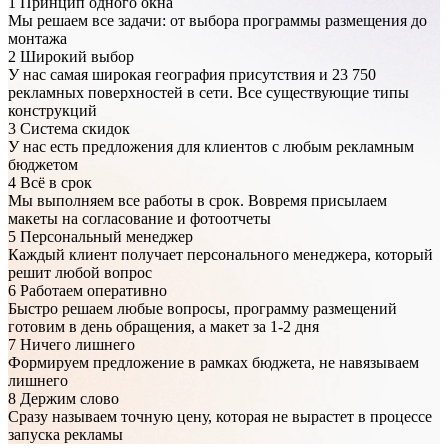
1
Принцип одного окна
Мы решаем все задачи: от выбора программы размещения до
монтажа
2
Широкий выбор
У нас самая широкая география присутствия и 23 750
рекламных поверхностей в сети. Все существующие типы
конструкций
3
Система скидок
У нас есть предложения для клиентов с любым рекламным
бюджетом
4
Всё в срок
Мы выполняем все работы в срок. Вовремя присылаем
макеты на согласование и фотоотчеты
5
Персональный менеджер
Каждый клиент получает персонального менеджера, который
решит любой вопрос
6
Работаем оперативно
Быстро решаем любые вопросы, программу размещений
готовим в день обращения, а макет за 1-2 дня
7
Ничего лишнего
Формируем предложение в рамках бюджета, не навязываем
лишнего
8
Держим слово
Сразу называем точную цену, которая не вырастет в процессе
запуска рекламы