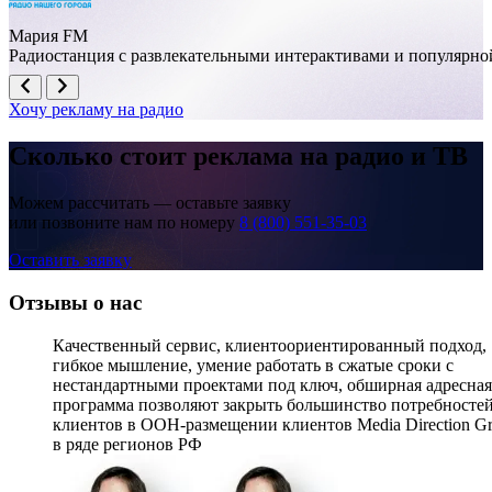
Мария FM
Радиостанция с развлекательными интерактивами и популярно
Хочу рекламу на радио
Сколько стоит реклама на
радио и ТВ
Можем рассчитать — оставьте заявку
или позвоните нам по номеру
8 (800) 551-35-03
Оставить заявку
Отзывы о нас
Качественный сервис, клиентоориентированный подход,
гибкое мышление, умение работать в сжатые сроки с
нестандартными проектами под ключ, обширная адресная
программа позволяют закрыть большинство потребносте
клиентов в OOH-размещении клиентов Media Direction G
в ряде регионов РФ