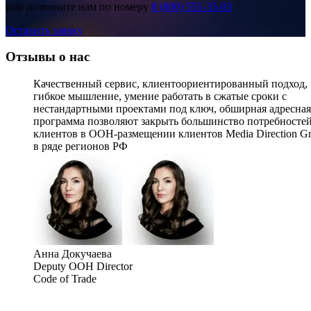
или позвоните нам по номеру
8 (800) 551-35-03
Оставить заявку
Отзывы о нас
Качественный сервис, клиентоориентированный подход,
гибкое мышление, умение работать в сжатые сроки с
нестандартными проектами под ключ, обширная адресная
программа позволяют закрыть большинство потребносте
клиентов в OOH-размещении клиентов Media Direction G
Вятские Поляны, ул. Ленина рядом с домом №114
в ряде регионов РФ
Анна Докучаева
Deputy OOH Director
Code of Trade