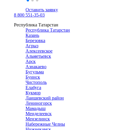
Оставить заявку
8 800 551-35-03
Республика Татарстан
Республика Татарстан
Казань
Березовка
Агрыз
Алексеевское
Альметьевск
Арск
Азнакаево
Бугульма
Буинск
Чистополь
Елабуга
Кукмор
Лаишевский район
Лениногорск
Мамадыш
Менделеевск
Мензелинск
Набережные Челны
Нижнекамск