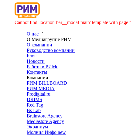
Cannot find 'location-bar__modal-main' template with page ''
О нас
О Медиагруппе РИМ
О компании
Руководство компании
Блог
Новости
Работа в РИМе
Контакты
Компании
РИМ BILLBOARD
РИМ MEDIA
Prodigital.ru
DRIMS
Red Tag
Bs Lab
Brainstore Agency
Mediastore Agency
Экраниум
Молния Инфо
new