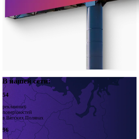
В нашей сети:
54
рекламных
поверхностей
в Вятских Полянах
96