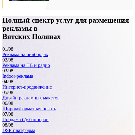
Полный спектр услуг для размещения
Вятские Поляны, пересечение ул. Ленина и ул. Гагарина,
рекламы в
общей площадью 54,0 кв. м.
Вятских Полянах
01
/08
Реклама на билбордах
02
/08
Реклама на ТВ и радио
03
/08
Indoor-реклама
04
/08
Интернет-продвижение
05
/08
Дизайн рекламных макетов
06
/08
Широкоформатная печать
Вятские Поляны, улица Мира, газон вдоль административн
07
/08
площади
Продажа б/у баннеров
08
/08
DSP-платформа