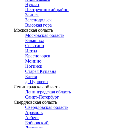
Нурлат
Пестречинский район
Заинск
Зеленодольск
Высокая гора
Московская область
Московская область
Балашиха
Селятино
Истра
Красногорск
Монино
Ногинск
Старая Купавна
Ельня
д. Пуршево
Ленинградская область
Ленинградская область
Санкт-Петербург
Свердловская область
Свердловская область
Арамиль
Асбест
Бобровский
Дегтярск