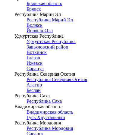
Брянская область
Брянск
Республика Марий Эл
Республика Марий Эл
Волжск
Йошкар-Ола
Удмуртская Республика
Удмуртская Республика
Завьяловский район
Воткинск
Глазов
Ижевск
Сарапул
Республика Северная Осетия
Республика Северная Осетия
Алагир
Беслан
Республика Саха
Республика Саха
Владимирская область
Владимирская область
Гусь-Хрустальный
Республика Мордовия
Республика Мордовия
Саранск