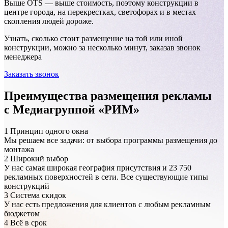
Выше OTS — выше стоимость, поэтому конструкции в
центре города, на перекрестках, светофорах и в местах
скопления людей дороже.
Узнать, сколько стоит размещение на той или иной
конструкции, можно за несколько минут, заказав звонок
менеджера
Вятские Поляны, в 14м. от жилого дома № 172 по ул. Ленин
Заказать звонок
Преимущества размещения рекламы
с Медиагруппой «РИМ»
1
Принцип одного окна
Мы решаем все задачи: от выбора программы размещения до
монтажа
2
Широкий выбор
У нас самая широкая география присутствия и 23 750
рекламных поверхностей в сети. Все существующие типы
конструкций
3
Система скидок
Вятские Поляны, в 14м. от жилого дома № 172 по ул. Ленин
У нас есть предложения для клиентов с любым рекламным
бюджетом
4
Всё в срок