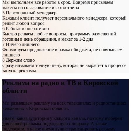
Мы выполняем все работы в срок. Вовремя присылаем
макеты на согласование и фотоотчеты
5
Персональный менеджер
Каждый клиент получает персонального менеджера, который
решит любой вопрос
6
Работаем оперативно
Быстро решаем любые вопросы, программу размещений
готовим в день обращения, а макет за 1-2 дня
7
Ничего лишнего
Формируем предложение в рамках бюджета, не навязываем
лишнего
8
Держим слово
Вятские Поляны, улица Урицкого рядом с домом №22
Сразу называем точную цену, которая не вырастет в процессе
запуска рекламы
Реклама на
радио и ТВ
в Кировской
области
Мы размещаем рекламу на всех телеканалах и радиостанциях,
вещающих в Кировской области.
Знаем, какая аудитория у каждого канала, поэтому выберем
для вашей рекламы подходящую площадку. А также
подскажем, в какое время лучше транслировать рекламу