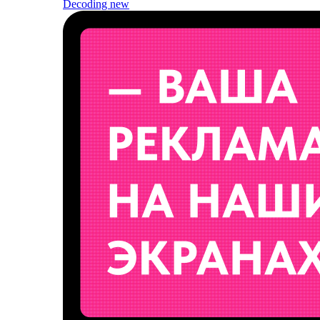
Decoding
new