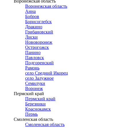
Воронежская область
Воронежская область
Анна
Бобров
Борисоглебск
Дракино
Грибановский
Лиски
Нововоронеж
Острогожск
Панино
Павловск
Подгоренский
Рамонь
село Средний Икорец
село Залужное
Семилуки
Воронеж
Пермский край
Пермский край
Березники
Краснокамск
Пермь
Смоленская область
Смоленская область