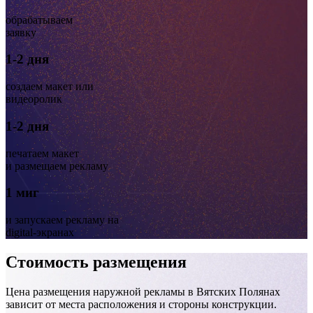
обрабатываем
Вятские Поляны, ул. Ленина напротив "ТД Комфорт Строй"
заявку
1-2 дня
создаем макет или
видеоролик
1-2 дня
печатаем макет
и размещаем рекламу
1 миг
Вятские Поляны, ул. Ленина напротив "ТД Комфорт Строй"
и запускаем рекламу на
digital-экранах
Стоимость размещения
Цена размещения наружной рекламы в Вятских Полянах
зависит от места расположения и стороны конструкции.