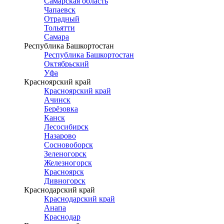
Самарская область
Чапаевск
Отрадный
Тольятти
Самара
Республика Башкортостан
Республика Башкортостан
Октябрьский
Уфа
Красноярский край
Красноярский край
Ачинск
Берёзовка
Канск
Лесосибирск
Назарово
Сосновоборск
Зеленогорск
Железногорск
Красноярск
Дивногорск
Краснодарский край
Краснодарский край
Анапа
Краснодар