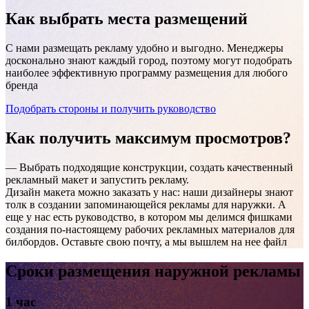
Как выбрать
места размещений
С нами размещать рекламу удобно и выгодно. Менеджеры
досконально знают каждый город, поэтому могут подобрать
наиболее эффективную программу размещения для любого
бренда
Подобрать стороны и получить руководство
Как получить
максимум просмотров?
Вятские Поляны, улица Мира, газон вдоль административн
площади
— Выбрать подходящие конструкции, создать качественный
рекламный макет и запустить рекламу.
Дизайн макета можно заказать у нас: наши дизайнеры знают
толк в создании запоминающейся рекламы для наружки. А
еще у нас есть руководство, в котором мы делимся фишками
создания по-настоящему рабочих рекламных материалов для
билбордов. Оставьте свою почту, а мы вышлем на нее файл
Сроки размещения наружной рекламы
1 час