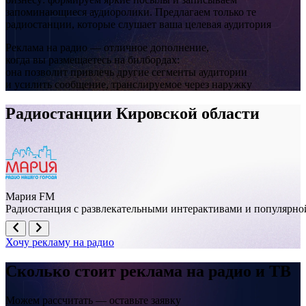
запоминающиеся аудиоролики. Предлагаем только те
радиостанции, которые слушает ваша целевая аудитория
Реклама на радио — отличное дополнение,
когда вы размещаетесь на билбордах:
она позволит привлечь другие сегменты аудитории
Вятские Поляны, улица Урицкого рядом с домом №33
и усилить сообщение, транслируемое через наружку
Радиостанции Кировской области
Мария FM
Радиостанция с развлекательными интерактивами и популярно
Хочу рекламу на радио
Вятские Поляны, ул. Ленина рядом с домом №114
Сколько стоит реклама на
радио и ТВ
Можем рассчитать — оставьте заявку