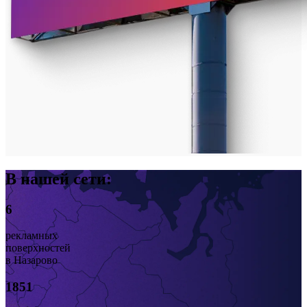
В нашей сети:
6
рекламных
поверхностей
в Назарово
1851