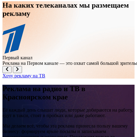
На каких телеканалах мы размещаем
рекламу
Первый канал
Реклама на Первом канале — это охват самой большой зрител
Хочу рекламу на ТВ
Реклама на
радио и ТВ
в
Красноярском крае
Её каждый день слышат люди, которые добираются на работу,
едут в такси, стоят в пробках или даже работают.
Мы делаем всё, чтобы эта реклама принесла пользу вашему
бизнесу: формируем яркие посылы и записываем
запоминающиеся аудиоролики. Предлагаем только те