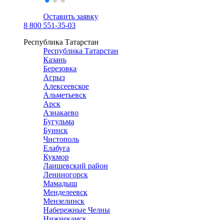
Оставить заявку
8 800 551-35-03
Республика Татарстан
Республика Татарстан
Казань
Березовка
Агрыз
Алексеевское
Альметьевск
Арск
Азнакаево
Бугульма
Буинск
Чистополь
Елабуга
Кукмор
Лаишевский район
Лениногорск
Мамадыш
Менделеевск
Мензелинск
Набережные Челны
Нижнекамск