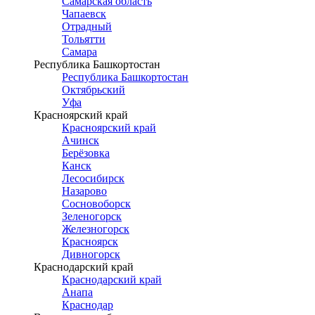
Самарская область
Чапаевск
Отрадный
Тольятти
Самара
Республика Башкортостан
Республика Башкортостан
Октябрьский
Уфа
Красноярский край
Красноярский край
Ачинск
Берёзовка
Канск
Лесосибирск
Назарово
Сосновоборск
Зеленогорск
Железногорск
Красноярск
Дивногорск
Краснодарский край
Краснодарский край
Анапа
Краснодар