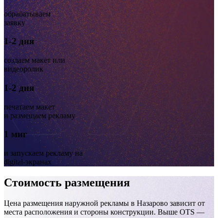
обрабатываем
заявку
1-2 дня
создаем макет или
видеоролик
1-2 дня
печатаем макет
и размещаем рекламу
1 миг
и запускаем рекламу на
digital-экранах
Стоимость размещения
Цена размещения наружной рекламы в Назарово зависит от
места расположения и стороны конструкции. Выше OTS —