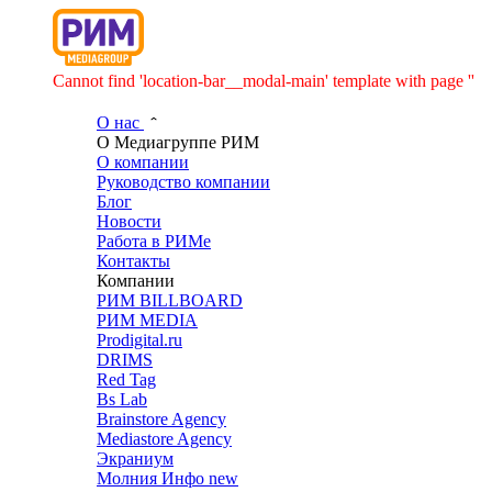
Cannot find 'location-bar__modal-main' template with page ''
О нас
О Медиагруппе РИМ
О компании
Руководство компании
Блог
Новости
Работа в РИМе
Контакты
Компании
РИМ BILLBOARD
РИМ MEDIA
Prodigital.ru
DRIMS
Red Tag
Bs Lab
Brainstore Agency
Mediastore Agency
Экраниум
Молния Инфо
new