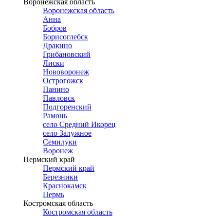
Воронежская область
Воронежская область
Анна
Бобров
Борисоглебск
Дракино
Грибановский
Лиски
Нововоронеж
Острогожск
Панино
Павловск
Подгоренский
Рамонь
село Средний Икорец
село Залужное
Семилуки
Воронеж
Пермский край
Пермский край
Березники
Краснокамск
Пермь
Костромская область
Костромская область