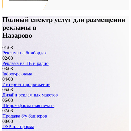
Назарово, 22-й микрорайон, в районе гаражного кооператив
Полный спектр услуг для размещения
"Восточный"
рекламы в
Назарово
01
/08
Реклама на билбордах
02
/08
Реклама на ТВ и радио
03
/08
Indoor-реклама
04
/08
Интернет-продвижение
05
/08
Дизайн рекламных макетов
Назарово, 22-й микрорайон, в районе гаражного кооператив
06
/08
"Восточный"
Широкоформатная печать
07
/08
Продажа б/у баннеров
08
/08
DSP-платформа