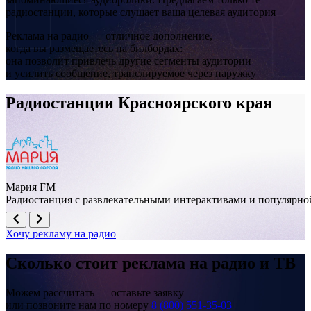
радиостанции, которые слушает ваша целевая аудитория
Реклама на радио — отличное дополнение,
когда вы размещаетесь на билбордах:
она позволит привлечь другие сегменты аудитории
и усилить сообщение, транслируемое через наружку
Радиостанции Красноярского края
Мария FM
Радиостанция с развлекательными интерактивами и популярно
Хочу рекламу на радио
Сколько стоит реклама на
радио и ТВ
Можем рассчитать — оставьте заявку
или позвоните нам по номеру
8 (800) 551-35-03