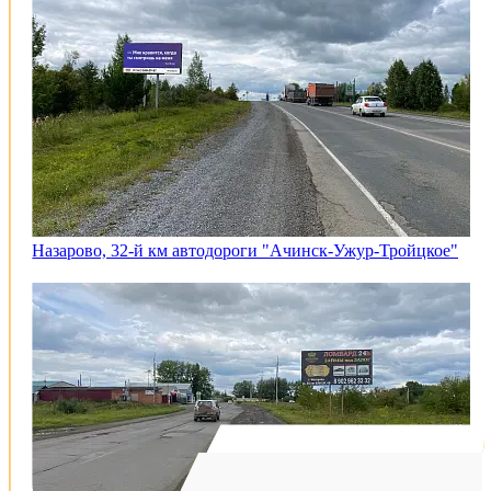
Назарово, 32-й км автодороги "Ачинск-Ужур-Тройцкое"