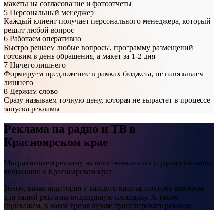
макеты на согласование и фотоотчеты
5
Персональный менеджер
Каждый клиент получает персонального менеджера, который
решит любой вопрос
6
Работаем оперативно
Быстро решаем любые вопросы, программу размещений
готовим в день обращения, а макет за 1-2 дня
7
Ничего лишнего
Формируем предложение в рамках бюджета, не навязываем
лишнего
8
Держим слово
Сразу называем точную цену, которая не вырастет в процессе
запуска рекламы
Реклама на
радио и ТВ
в
Красноярском крае
Мы размещаем рекламу на всех телеканалах и радиостанциях,
вещающих в Красноярском крае.
Знаем, какая аудитория у каждого канала, поэтому выберем
для вашей рекламы подходящую площадку. А также
подскажем, в какое время лучше транслировать рекламу