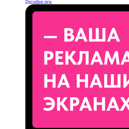
Decoding
new