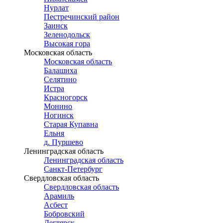
Нурлат
Пестречинский район
Заинск
Зеленодольск
Высокая гора
Московская область
Московская область
Балашиха
Селятино
Истра
Красногорск
Монино
Ногинск
Старая Купавна
Ельня
д. Пуршево
Ленинградская область
Ленинградская область
Санкт-Петербург
Свердловская область
Свердловская область
Арамиль
Асбест
Бобровский
Дегтярск