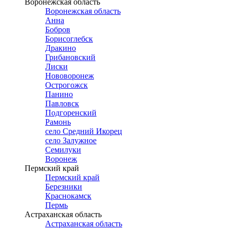
Воронежская область
Воронежская область
Анна
Бобров
Борисоглебск
Дракино
Грибановский
Лиски
Нововоронеж
Острогожск
Панино
Павловск
Подгоренский
Рамонь
село Средний Икорец
село Залужное
Семилуки
Воронеж
Пермский край
Пермский край
Березники
Краснокамск
Пермь
Астраханская область
Астраханская область