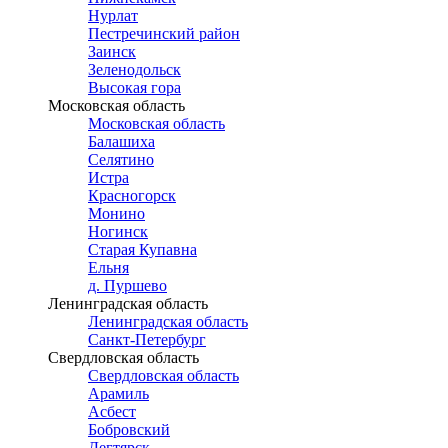
Нурлат
Пестречинский район
Заинск
Зеленодольск
Высокая гора
Московская область
Московская область
Балашиха
Селятино
Истра
Красногорск
Монино
Ногинск
Старая Купавна
Ельня
д. Пуршево
Ленинградская область
Ленинградская область
Санкт-Петербург
Свердловская область
Свердловская область
Арамиль
Асбест
Бобровский
Дегтярск