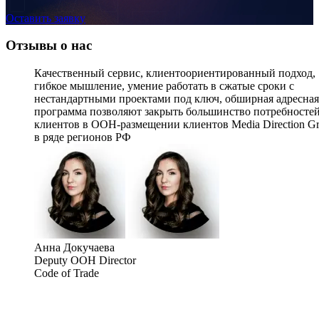
Оставить заявку
Отзывы о нас
Ачинск, Кравченко, квартал 7-Б, 150 м до АЗС
Качественный сервис, клиентоориентированный подход,
гибкое мышление, умение работать в сжатые сроки с
нестандартными проектами под ключ, обширная адресная
программа позволяют закрыть большинство потребносте
клиентов в OOH-размещении клиентов Media Direction G
в ряде регионов РФ
Анна Докучаева
Deputy OOH Director
Ачинск, Южная промзона, у здания №2 напротив
Code of Trade