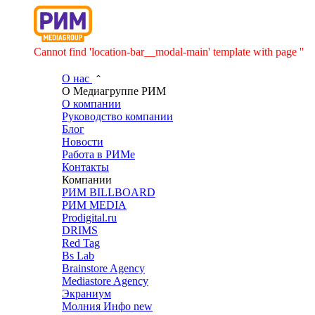
Cannot find 'location-bar__modal-main' template with page ''
О нас
О Медиагруппе РИМ
О компании
Руководство компании
Блог
Новости
Работа в РИМе
Контакты
Компании
РИМ BILLBOARD
РИМ MEDIA
Prodigital.ru
DRIMS
Red Tag
Bs Lab
Brainstore Agency
Mediastore Agency
Экраниум
Молния Инфо
new