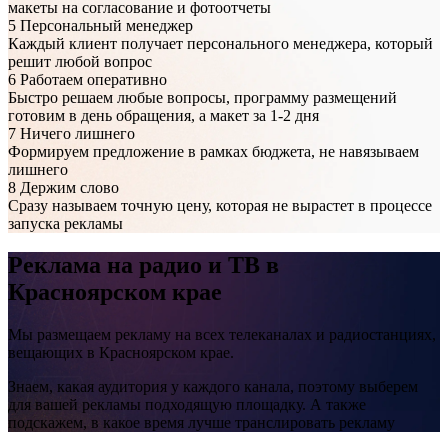
макеты на согласование и фотоотчеты
5
Персональный менеджер
Каждый клиент получает персонального менеджера, который
решит любой вопрос
6
Работаем оперативно
Быстро решаем любые вопросы, программу размещений
готовим в день обращения, а макет за 1-2 дня
7
Ничего лишнего
Формируем предложение в рамках бюджета, не навязываем
лишнего
8
Держим слово
Ачинск, Гагарина, напротив здания №24
Сразу называем точную цену, которая не вырастет в процессе
запуска рекламы
Реклама на
радио и ТВ
в
Красноярском крае
Мы размещаем рекламу на всех телеканалах и радиостанциях,
вещающих в Красноярском крае.
Знаем, какая аудитория у каждого канала, поэтому выберем
для вашей рекламы подходящую площадку. А также
подскажем, в какое время лучше транслировать рекламу