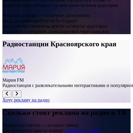
радиостанции, которые слушает ваша целевая аудитория
Реклама на радио — отличное дополнение,
когда вы размещаетесь на билбордах:
она позволит привлечь другие сегменты аудитории
и усилить сообщение, транслируемое через наружку
Радиостанции Красноярского края
Ачинск, Кравченко, квартал 7-Б, 150 м до АЗС
Мария FM
Радиостанция с развлекательными интерактивами и популярно
Хочу рекламу на радио
Сколько стоит реклама на
радио и ТВ
Можем рассчитать — оставьте заявку
или позвоните нам по номеру
8 (800) 551-35-03