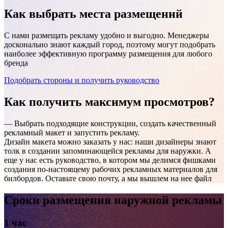
Как выбрать
места размещений
С нами размещать рекламу удобно и выгодно. Менеджеры
досконально знают каждый город, поэтому могут подобрать
наиболее эффективную программу размещения для любого
бренда
Подобрать стороны и получить руководство
Ачинск, Лапенкова, 15м на север от дома №44, Юго-
Восточный р-н (ситиборд 4,0х3,0)
Как получить
максимум просмотров?
— Выбрать подходящие конструкции, создать качественный
рекламный макет и запустить рекламу.
Дизайн макета можно заказать у нас: наши дизайнеры знают
толк в создании запоминающейся рекламы для наружки. А
еще у нас есть руководство, в котором мы делимся фишками
создания по-настоящему рабочих рекламных материалов для
билбордов. Оставьте свою почту, а мы вышлем на нее файл
Сроки размещения наружной рекламы
1 час