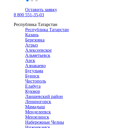
Оставить заявку
8 800 551-35-03
Республика Татарстан
Республика Татарстан
Казань
Березовка
Агрыз
Алексеевское
Альметьевск
Арск
Азнакаево
Бугульма
Буинск
Чистополь
Елабуга
Кукмор
Лаишевский район
Лениногорск
Мамадыш
Менделеевск
Мензелинск
Набережные Челны
Нижнекамск