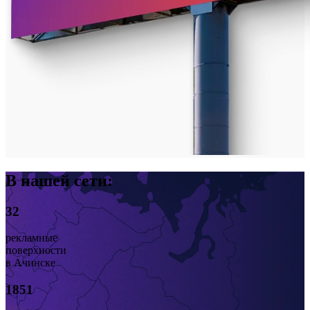
В нашей сети:
32
рекламные
поверхности
в Ачинске
1851