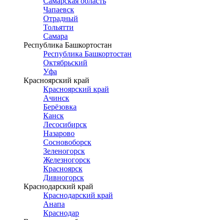
Самарская область
Чапаевск
Отрадный
Тольятти
Самара
Республика Башкортостан
Республика Башкортостан
Октябрьский
Уфа
Красноярский край
Красноярский край
Ачинск
Берёзовка
Канск
Лесосибирск
Назарово
Сосновоборск
Зеленогорск
Железногорск
Красноярск
Дивногорск
Краснодарский край
Краснодарский край
Анапа
Краснодар