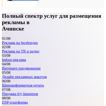
Полный спектр услуг для размещения
рекламы в
Ачинске
01
/08
Реклама на билбордах
02
/08
Реклама на ТВ и радио
03
/08
Indoor-реклама
Ачинск, Лапенкова, 37 (ситиборд 4,0х3,0)
04
/08
Интернет-продвижение
05
/08
Дизайн рекламных макетов
06
/08
Широкоформатная печать
07
/08
Продажа б/у баннеров
08
/08
DSP-платформа