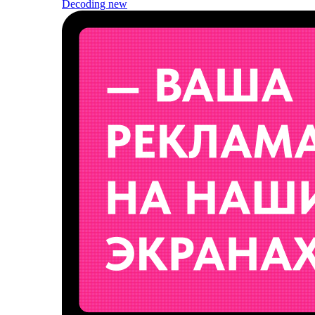
Decoding
new