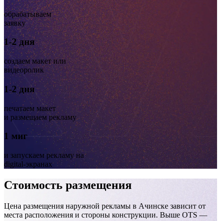
обрабатываем
заявку
Ачинск, Лапенкова, 15м на север от дома №44, Юго-
1-2 дня
Восточный р-н (ситиборд 4,0х3,0)
создаем макет или
видеоролик
1-2 дня
печатаем макет
и размещаем рекламу
1 миг
и запускаем рекламу на
digital-экранах
Стоимость размещения
Цена размещения наружной рекламы в Ачинске зависит от
места расположения и стороны конструкции. Выше OTS —
Ачинск, Кравченко, 51 (ситиборд 4,0х3,0)