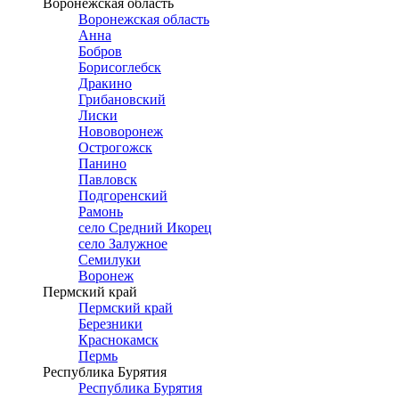
Воронежская область
Воронежская область
Анна
Бобров
Борисоглебск
Дракино
Грибановский
Лиски
Нововоронеж
Острогожск
Панино
Павловск
Подгоренский
Рамонь
село Средний Икорец
село Залужное
Семилуки
Воронеж
Пермский край
Пермский край
Березники
Краснокамск
Пермь
Республика Бурятия
Республика Бурятия