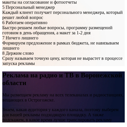
макеты на согласование и фотоотчеты
5
Персональный менеджер
Каждый клиент получает персонального менеджера, который
решит любой вопрос
6
Работаем оперативно
Быстро решаем любые вопросы, программу размещений
готовим в день обращения, а макет за 1-2 дня
7
Ничего лишнего
Формируем предложение в рамках бюджета, не навязываем
лишнего
8
Держим слово
Сразу называем точную цену, которая не вырастет в процессе
запуска рекламы
Реклама на
радио и ТВ
в Воронежской
области
Мы размещаем рекламу на всех телеканалах и радиостанциях,
вещающих в Острогожске.
Знаем, какая аудитория у каждого канала, поэтому выберем
для вашей рекламы подходящую площадку. А также
подскажем, в какое время лучше транслировать рекламу