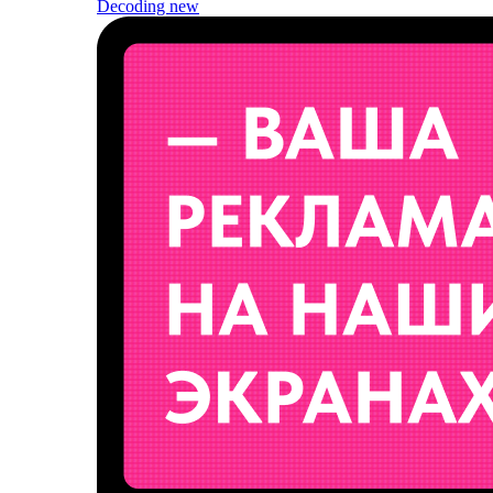
Decoding
new