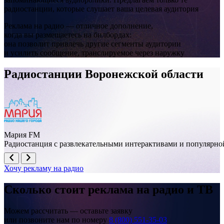
радиостанции, которые слушает ваша целевая аудитория
Реклама на радио — отличное дополнение,
когда вы размещаетесь на билбордах:
она позволит привлечь другие сегменты аудитории
и усилить сообщение, транслируемое через наружку
Радиостанции Воронежской области
Мария FM
Радиостанция с развлекательными интерактивами и популярно
Хочу рекламу на радио
Сколько стоит реклама на
радио и ТВ
Можем рассчитать — оставьте заявку
или позвоните нам по номеру
8 (800) 551-35-03