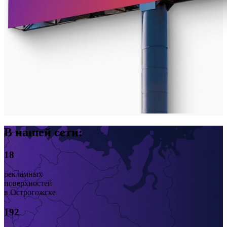
В нашей сети:
18
рекламных
поверхностей
в Острогожске
192