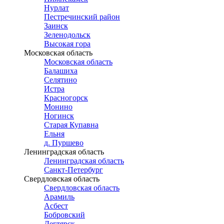
Нурлат
Пестречинский район
Заинск
Зеленодольск
Высокая гора
Московская область
Московская область
Балашиха
Селятино
Истра
Красногорск
Монино
Ногинск
Старая Купавна
Ельня
д. Пуршево
Ленинградская область
Ленинградская область
Санкт-Петербург
Свердловская область
Свердловская область
Арамиль
Асбест
Бобровский
Дегтярск