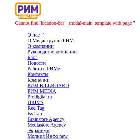
Cannot find 'location-bar__modal-main' template with page ''
О нас
О Медиагруппе РИМ
О компании
Руководство компании
Блог
Новости
Работа в РИМе
Контакты
Компании
РИМ BILLBOARD
РИМ MEDIA
Prodigital.ru
DRIMS
Red Tag
Bs Lab
Brainstore Agency
Mediastore Agency
Экраниум
Молния Инфо
new