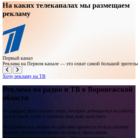
На каких телеканалах мы размещаем
рекламу
Первый канал
Реклама на Первом канале — это охват самой большой зрител
Хочу рекламу на ТВ
Реклама на
радио и ТВ
в Воронежской
области
Её каждый день слышат люди, которые добираются на работу,
едут в такси, стоят в пробках или даже работают.
Мы делаем всё, чтобы эта реклама принесла пользу вашему
бизнесу: формируем яркие посылы и записываем
запоминающиеся аудиоролики. Предлагаем только те