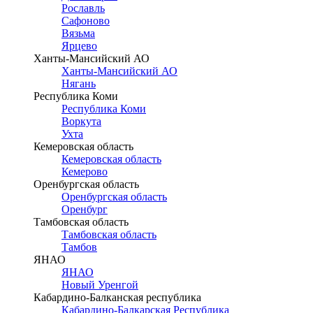
Рославль
Сафоново
Вязьма
Ярцево
Ханты-Мансийский АО
Ханты-Мансийский АО
Нягань
Республика Коми
Республика Коми
Воркута
Ухта
Кемеровская область
Кемеровская область
Кемерово
Оренбургская область
Оренбургская область
Оренбург
Тамбовская область
Тамбовская область
Тамбов
ЯНАО
ЯНАО
Новый Уренгой
Кабардино-Балканская республика
Кабардино-Балкарская Республика