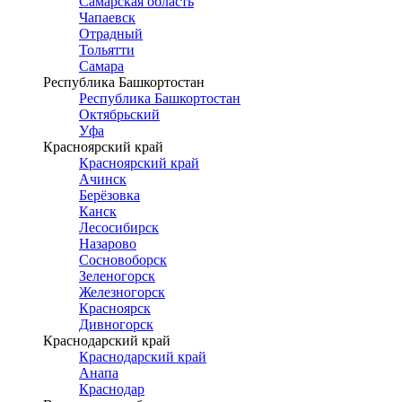
Самарская область
Чапаевск
Отрадный
Тольятти
Самара
Республика Башкортостан
Республика Башкортостан
Октябрьский
Уфа
Красноярский край
Красноярский край
Ачинск
Берёзовка
Канск
Лесосибирск
Назарово
Сосновоборск
Зеленогорск
Железногорск
Красноярск
Дивногорск
Краснодарский край
Краснодарский край
Анапа
Краснодар