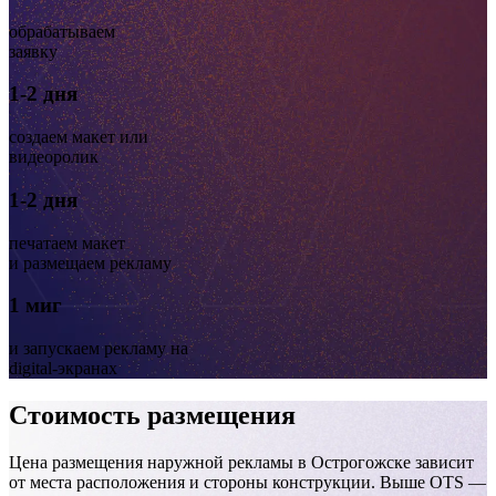
обрабатываем
заявку
1-2 дня
создаем макет или
видеоролик
1-2 дня
печатаем макет
и размещаем рекламу
1 миг
и запускаем рекламу на
digital-экранах
Стоимость размещения
Цена размещения наружной рекламы в Острогожске зависит
от места расположения и стороны конструкции. Выше OTS —