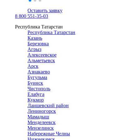
Оставить заявку
8 800 551-35-03
Республика Татарстан
Республика Татарстан
Казань
Березовка
Агрыз
Алексеевское
Альметьевск
Арск
Азнакаево
Бугульма
Буинск
Чистополь
Елабуга
Кукмор
Лаишевский район
Лениногорск
Мамадыш
Менделеевск
Мензелинск
Набережные Челны
Нижнекамск