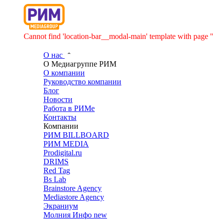
Cannot find 'location-bar__modal-main' template with page ''
О нас
О Медиагруппе РИМ
О компании
Руководство компании
Блог
Новости
Работа в РИМе
Контакты
Компании
РИМ BILLBOARD
РИМ MEDIA
Prodigital.ru
DRIMS
Red Tag
Bs Lab
Brainstore Agency
Mediastore Agency
Экраниум
Молния Инфо
new