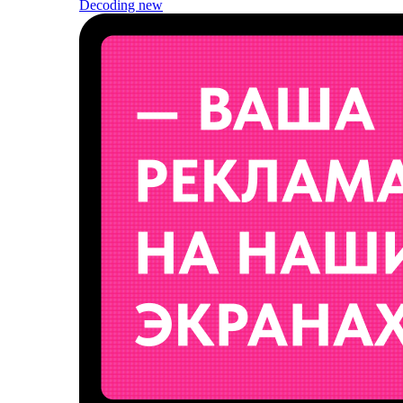
Decoding
new