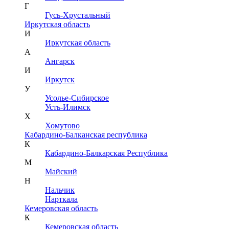
Г
Гусь-Хрустальный
Иркутская область
И
Иркутская область
А
Ангарск
И
Иркутск
У
Усолье-Сибирское
Усть-Илимск
Х
Хомутово
Кабардино-Балканская республика
К
Кабардино-Балкарская Республика
М
Майский
Н
Нальчик
Нарткала
Кемеровская область
К
Кемеровская область