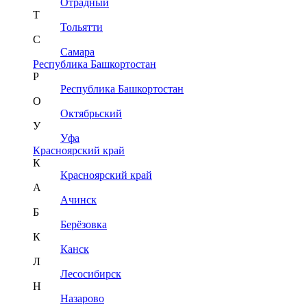
Отрадный
Т
Тольятти
С
Самара
Республика Башкортостан
Р
Республика Башкортостан
О
Октябрьский
У
Уфа
Красноярский край
К
Красноярский край
А
Ачинск
Б
Берёзовка
К
Канск
Л
Лесосибирск
Н
Назарово