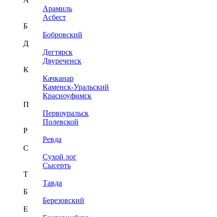
Арамиль
Асбест
Б
Бобровский
Д
Дегтярск
Двуреченск
К
Качканар
Каменск-Уральский
Красноуфимск
П
Первоуральск
Полевской
Р
Ревда
С
Сухой лог
Сысерть
Т
Тавда
Б
Березовский
Е