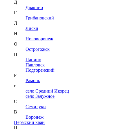
Д
Дракино
Г
Грибановский
Л
Лиски
Н
Нововоронеж
О
Острогожск
П
Панино
Павловск
Подгоренский
Р
Рамонь
с
село Средний Икорец
село Залужное
С
Семилуки
В
Воронеж
Пермский край
П