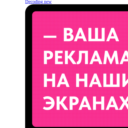
Decoding
new