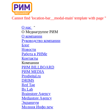
Cannot find 'location-bar__modal-main' template with page ''
О нас
О Медиагруппе РИМ
О компании
Руководство компании
Блог
Новости
Работа в РИМе
Контакты
Компании
РИМ BILLBOARD
РИМ MEDIA
Prodigital.ru
DRIMS
Red Tag
Bs Lab
Brainstore Agency
Mediastore Agency
Экраниум
Молния Инфо
new