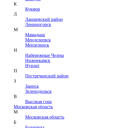
К
Кукмор
Л
Лаишевский район
Лениногорск
М
Мамадыш
Менделеевск
Мензелинск
Н
Набережные Челны
Нижнекамск
Нурлат
П
Пестречинский район
З
Заинск
Зеленодольск
В
Высокая гора
Московская область
М
Московская область
Б
Балашиха