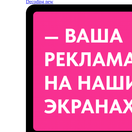
Decoding
new