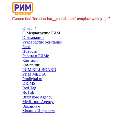
Cannot find 'location-bar__modal-main' template with page ''
О нас
О Медиагруппе РИМ
О компании
Руководство компании
Блог
Новости
Работа в РИМе
Контакты
Компании
РИМ BILLBOARD
РИМ MEDIA
Prodigital.ru
DRIMS
Red Tag
Bs Lab
Brainstore Agency
Mediastore Agency
Экраниум
Молния Инфо
new