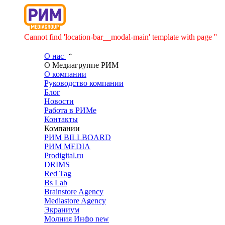
Cannot find 'location-bar__modal-main' template with page ''
О нас
О Медиагруппе РИМ
О компании
Руководство компании
Блог
Новости
Работа в РИМе
Контакты
Компании
РИМ BILLBOARD
РИМ MEDIA
Prodigital.ru
DRIMS
Red Tag
Bs Lab
Brainstore Agency
Mediastore Agency
Экраниум
Молния Инфо
new