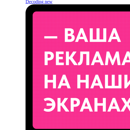
Decoding
new