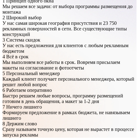
1
Принцип одного окна
Мы решаем все задачи: от выбора программы размещения до
монтажа
2
Широкий выбор
У нас самая широкая география присутствия и 23 750
рекламных поверхностей в сети. Все существующие типы
конструкций
3
Система скидок
У нас есть предложения для клиентов с любым рекламным
бюджетом
4
Всё в срок
Мы выполняем все работы в срок. Вовремя присылаем
макеты на согласование и фотоотчеты
5
Персональный менеджер
Каждый клиент получает персонального менеджера, который
решит любой вопрос
6
Работаем оперативно
Быстро решаем любые вопросы, программу размещений
готовим в день обращения, а макет за 1-2 дня
7
Ничего лишнего
Формируем предложение в рамках бюджета, не навязываем
лишнего
8
Держим слово
Сразу называем точную цену, которая не вырастет в процессе
запуска рекламы