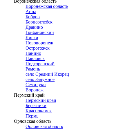
Воронежская область
Воронежская область
Анна
Бобров
Борисоглебск
Дракино
Грибановский
Лиски
Нововоронеж
Острогожск
Панино
Павловск
Подгоренский
Рамонь
село Средний Икорец
село Залужное
Семилуки
Воронеж
Пермский край
Пермский край
Березники
Краснокамск
Пермь
Орловская область
Орловская область