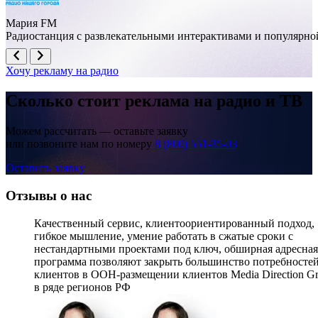
Мария FM
Радиостанция с развлекательными интерактивами и популярно
Хочу рекламу на радио
Сколько стоит реклама на
радио и ТВ
Можем рассчитать — оставьте заявку
или позвоните нам по номеру
8 (800) 551-35-03
Оставить заявку
Отзывы о нас
Качественный сервис, клиентоориентированный подход,
гибкое мышление, умение работать в сжатые сроки с
нестандартными проектами под ключ, обширная адресная
программа позволяют закрыть большинство потребносте
клиентов в OOH-размещении клиентов Media Direction G
в ряде регионов РФ