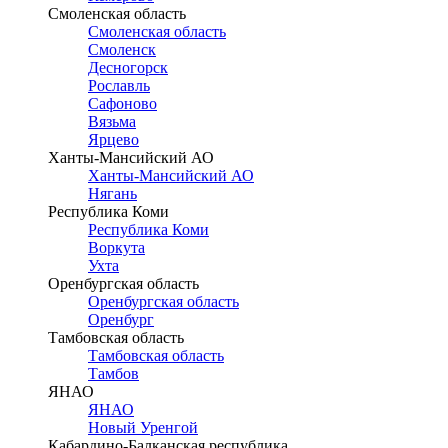
Смоленская область
Смоленская область
Смоленск
Десногорск
Рославль
Сафоново
Вязьма
Ярцево
Ханты-Мансийский АО
Ханты-Мансийский АО
Нягань
Республика Коми
Республика Коми
Воркута
Ухта
Оренбургская область
Оренбургская область
Оренбург
Тамбовская область
Тамбовская область
Тамбов
ЯНАО
ЯНАО
Новый Уренгой
Кабардино-Балканская республика