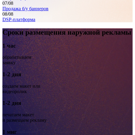
07
/08
Продажа б/у баннеров
08
/08
DSP-платформа
Сроки размещения наружной рекламы
1 час
обрабатываем
заявку
1-2 дня
создаем макет или
видеоролик
1-2 дня
печатаем макет
и размещаем рекламу
1 миг