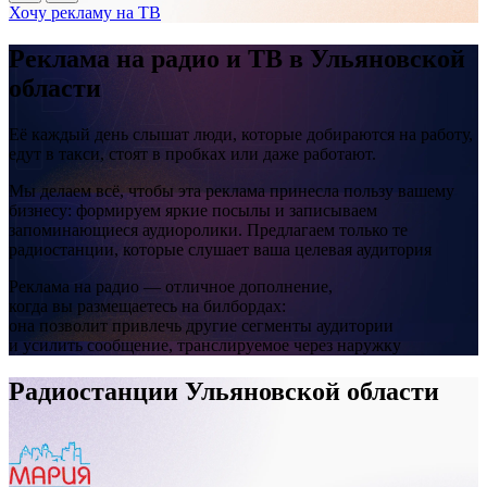
Хочу рекламу на ТВ
Реклама на
радио и ТВ
в Ульяновской
области
Её каждый день слышат люди, которые добираются на работу,
едут в такси, стоят в пробках или даже работают.
Мы делаем всё, чтобы эта реклама принесла пользу вашему
бизнесу: формируем яркие посылы и записываем
запоминающиеся аудиоролики. Предлагаем только те
радиостанции, которые слушает ваша целевая аудитория
Реклама на радио — отличное дополнение,
когда вы размещаетесь на билбордах:
она позволит привлечь другие сегменты аудитории
и усилить сообщение, транслируемое через наружку
Радиостанции Ульяновской области