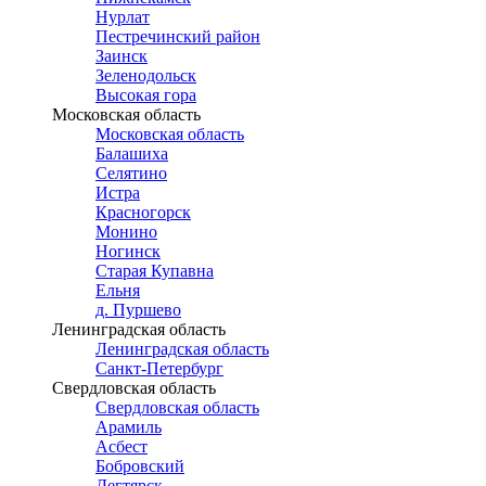
Нурлат
Пестречинский район
Заинск
Зеленодольск
Высокая гора
Московская область
Московская область
Балашиха
Селятино
Истра
Красногорск
Монино
Ногинск
Старая Купавна
Ельня
д. Пуршево
Ленинградская область
Ленинградская область
Санкт-Петербург
Свердловская область
Свердловская область
Арамиль
Асбест
Бобровский
Дегтярск