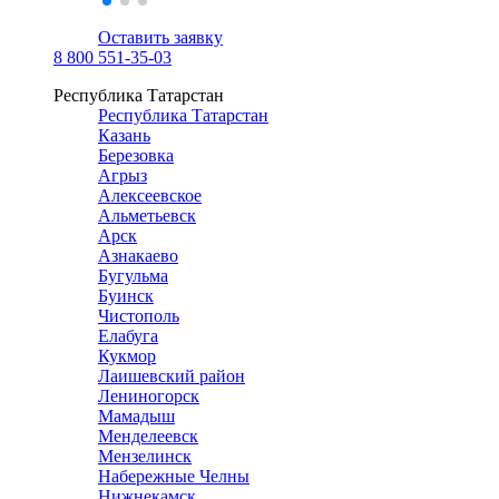
Оставить заявку
8 800 551-35-03
Республика Татарстан
Республика Татарстан
Казань
Березовка
Агрыз
Алексеевское
Альметьевск
Арск
Азнакаево
Бугульма
Буинск
Чистополь
Елабуга
Кукмор
Лаишевский район
Лениногорск
Мамадыш
Менделеевск
Мензелинск
Набережные Челны
Нижнекамск