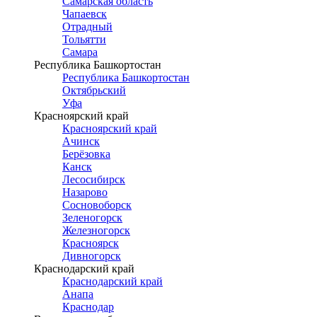
Самарская область
Чапаевск
Отрадный
Тольятти
Самара
Республика Башкортостан
Республика Башкортостан
Октябрьский
Уфа
Красноярский край
Красноярский край
Ачинск
Берёзовка
Канск
Лесосибирск
Назарово
Сосновоборск
Зеленогорск
Железногорск
Красноярск
Дивногорск
Краснодарский край
Краснодарский край
Анапа
Краснодар