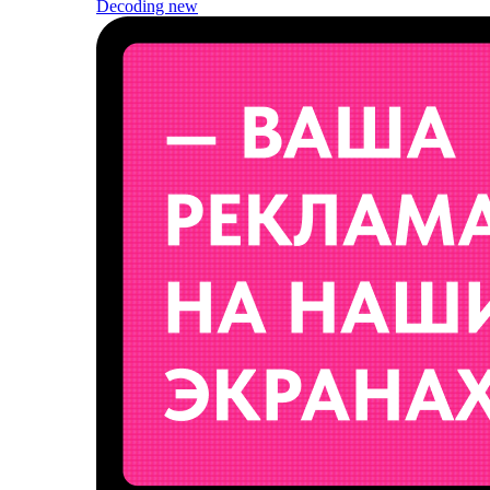
Decoding
new