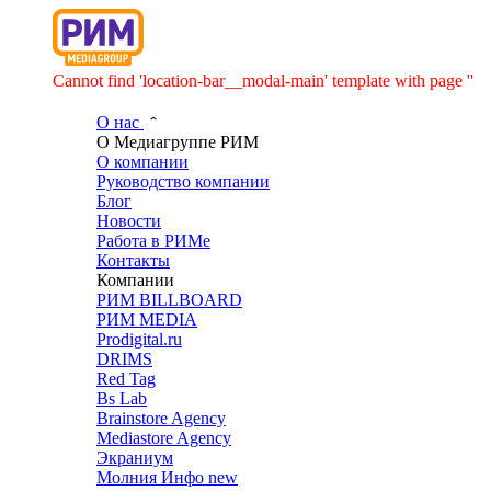
Cannot find 'location-bar__modal-main' template with page ''
О нас
О Медиагруппе РИМ
О компании
Руководство компании
Блог
Новости
Работа в РИМе
Контакты
Компании
РИМ BILLBOARD
РИМ MEDIA
Prodigital.ru
DRIMS
Red Tag
Bs Lab
Brainstore Agency
Mediastore Agency
Экраниум
Молния Инфо
new