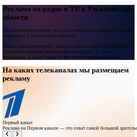
Реклама на
радио и ТВ
в Ульяновской
области
Мы размещаем рекламу на всех телеканалах и радиостанциях,
вещающих в Ульяновской области.
Знаем, какая аудитория у каждого канала, поэтому выберем
для вашей рекламы подходящую площадку. А также
подскажем, в какое время лучше транслировать рекламу
На каких телеканалах мы размещаем
рекламу
Первый канал
Реклама на Первом канале — это охват самой большой зрител