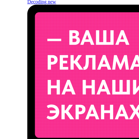
Decoding
new