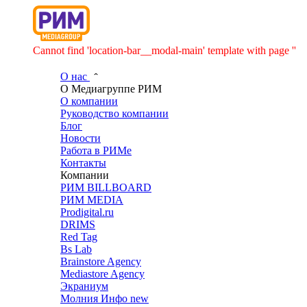
Cannot find 'location-bar__modal-main' template with page ''
О нас
О Медиагруппе РИМ
О компании
Руководство компании
Блог
Новости
Работа в РИМе
Контакты
Компании
РИМ BILLBOARD
РИМ MEDIA
Prodigital.ru
DRIMS
Red Tag
Bs Lab
Brainstore Agency
Mediastore Agency
Экраниум
Молния Инфо
new