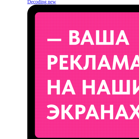
Decoding
new