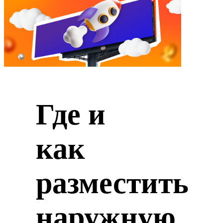
Где и
как
разместить
наружную