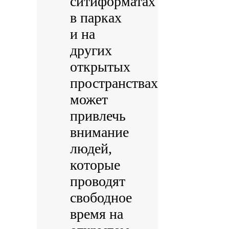
ситиформатах
в парках
и на
других
открытых
пространствах
может
привлечь
внимание
людей,
которые
проводят
свободное
время на