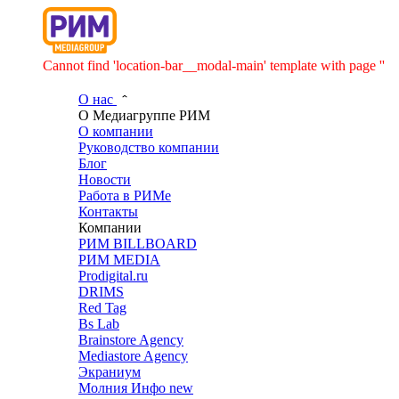
Cannot find 'location-bar__modal-main' template with page ''
О нас
О Медиагруппе РИМ
О компании
Руководство компании
Блог
Новости
Работа в РИМе
Контакты
Компании
РИМ BILLBOARD
РИМ MEDIA
Prodigital.ru
DRIMS
Red Tag
Bs Lab
Brainstore Agency
Mediastore Agency
Экраниум
Молния Инфо
new