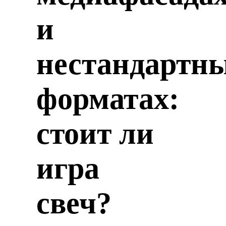
и
нестандартн
форматах:
стоит ли
игра
свеч?