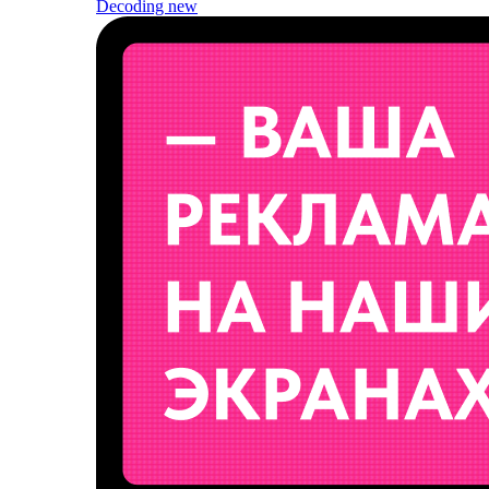
Decoding
new