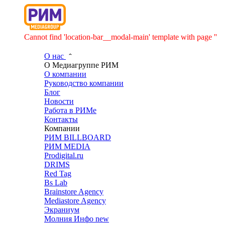
Cannot find 'location-bar__modal-main' template with page ''
О нас
О Медиагруппе РИМ
О компании
Руководство компании
Блог
Новости
Работа в РИМе
Контакты
Компании
РИМ BILLBOARD
РИМ MEDIA
Prodigital.ru
DRIMS
Red Tag
Bs Lab
Brainstore Agency
Mediastore Agency
Экраниум
Молния Инфо
new