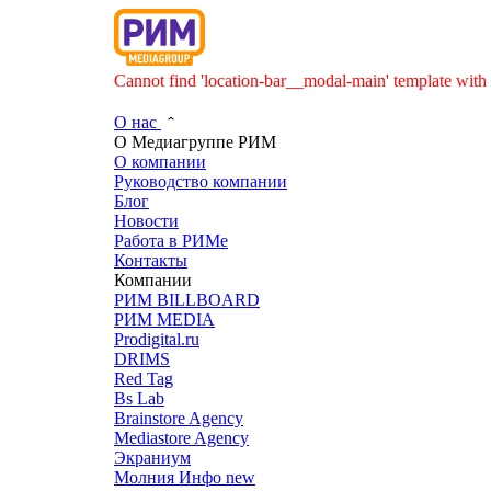
Cannot find 'location-bar__modal-main' template with 
О нас
О Медиагруппе РИМ
О компании
Руководство компании
Блог
Новости
Работа в РИМе
Контакты
Компании
РИМ BILLBOARD
РИМ MEDIA
Prodigital.ru
DRIMS
Red Tag
Bs Lab
Brainstore Agency
Mediastore Agency
Экраниум
Молния Инфо
new