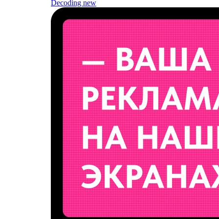
Decoding
new