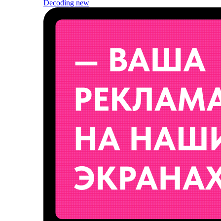
Decoding
new