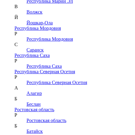
Республика Марий Эл
В
Волжск
Й
Йошкар-Ола
Республика Мордовия
Р
Республика Мордовия
С
Саранск
Республика Саха
Р
Республика Саха
Республика Северная Осетия
Р
Республика Северная Осетия
А
Алагир
Б
Беслан
Ростовская область
Р
Ростовская область
Б
Батайск