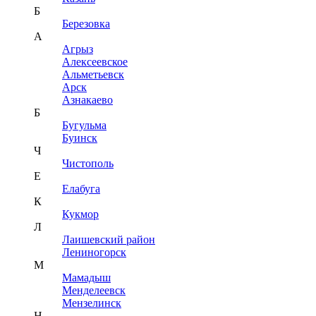
Б
Березовка
А
Агрыз
Алексеевское
Альметьевск
Арск
Азнакаево
Б
Бугульма
Буинск
Ч
Чистополь
Е
Елабуга
К
Кукмор
Л
Лаишевский район
Лениногорск
М
Мамадыш
Менделеевск
Мензелинск
Н