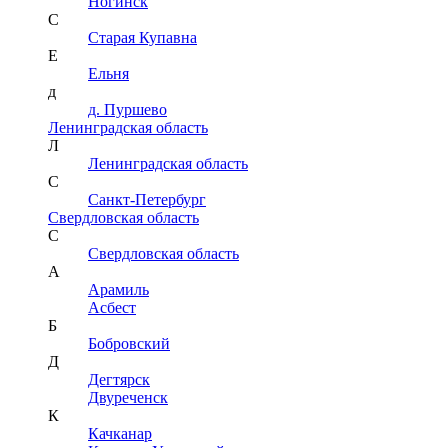
Ногинск
С
Старая Купавна
Е
Ельня
д
д. Пуршево
Ленинградская область
Л
Ленинградская область
С
Санкт-Петербург
Свердловская область
С
Свердловская область
А
Арамиль
Асбест
Б
Бобровский
Д
Дегтярск
Двуреченск
К
Качканар