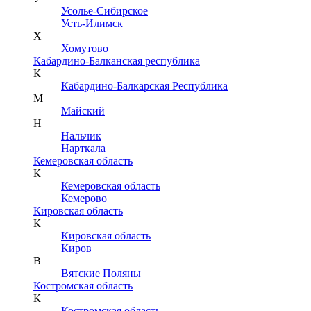
Усолье-Сибирское
Усть-Илимск
Х
Хомутово
Кабардино-Балканская республика
К
Кабардино-Балкарская Республика
М
Майский
Н
Нальчик
Нарткала
Кемеровская область
К
Кемеровская область
Кемерово
Кировская область
К
Кировская область
Киров
В
Вятские Поляны
Костромская область
К
Костромская область