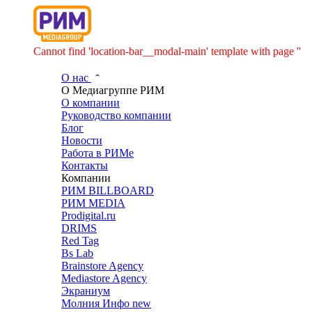
Cannot find 'location-bar__modal-main' template with page ''
О нас
О Медиагруппе РИМ
О компании
Руководство компании
Блог
Новости
Работа в РИМе
Контакты
Компании
РИМ BILLBOARD
РИМ MEDIA
Prodigital.ru
DRIMS
Red Tag
Bs Lab
Brainstore Agency
Mediastore Agency
Экраниум
Молния Инфо
new