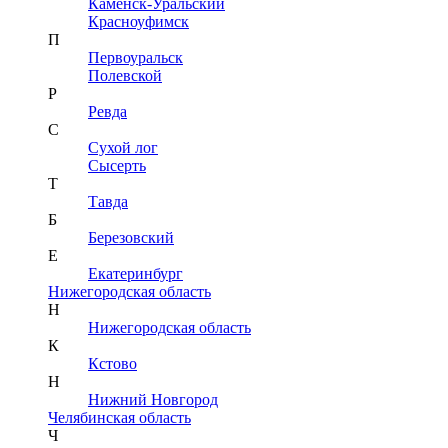
Каменск-Уральский
Красноуфимск
П
Первоуральск
Полевской
Р
Ревда
С
Сухой лог
Сысерть
Т
Тавда
Б
Березовский
Е
Екатеринбург
Нижегородская область
Н
Нижегородская область
К
Кстово
Н
Нижний Новгород
Челябинская область
Ч