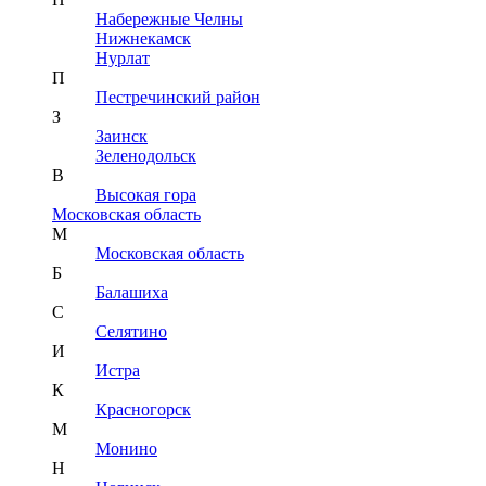
Набережные Челны
Нижнекамск
Нурлат
П
Пестречинский район
З
Заинск
Зеленодольск
В
Высокая гора
Московская область
М
Московская область
Б
Балашиха
С
Селятино
И
Истра
К
Красногорск
М
Монино
Н