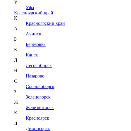
У
Уфа
Красноярский край
К
Красноярский край
А
Ачинск
Б
Берёзовка
К
Канск
Л
Лесосибирск
Н
Назарово
С
Сосновоборск
З
Зеленогорск
Ж
Железногорск
К
Красноярск
Д
Дивногорск