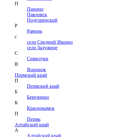
П
Панино
Павловск
Подгоренский
Р
Рамонь
с
село Средний Икорец
село Залужное
С
Семилуки
В
Воронеж
Пермский край
П
Пермский край
Б
Березники
К
Краснокамск
П
Пермь
Алтайский край
А
Алтайский край