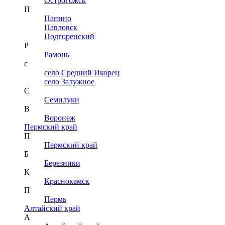
Острогожск
П
Панино
Павловск
Подгоренский
Р
Рамонь
с
село Средний Икорец
село Залужное
С
Семилуки
В
Воронеж
Пермский край
П
Пермский край
Б
Березники
К
Краснокамск
П
Пермь
Алтайский край
А