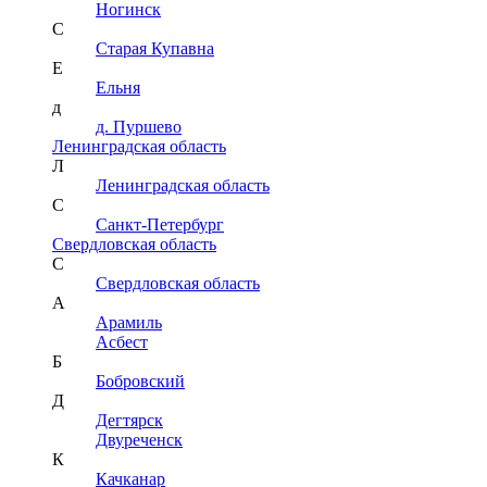
Ногинск
С
Старая Купавна
Е
Ельня
д
д. Пуршево
Ленинградская область
Л
Ленинградская область
С
Санкт-Петербург
Свердловская область
С
Свердловская область
А
Арамиль
Асбест
Б
Бобровский
Д
Дегтярск
Двуреченск
К
Качканар