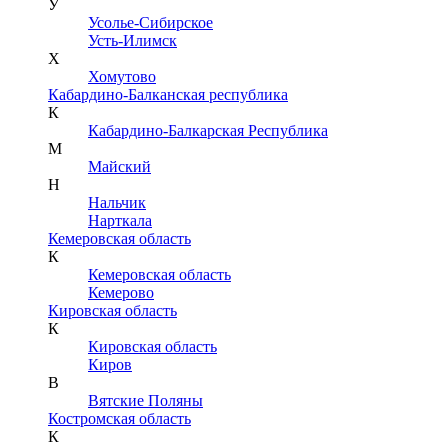
У
Усолье-Сибирское
Усть-Илимск
Х
Хомутово
Кабардино-Балканская республика
К
Кабардино-Балкарская Республика
М
Майский
Н
Нальчик
Нарткала
Кемеровская область
К
Кемеровская область
Кемерово
Кировская область
К
Кировская область
Киров
В
Вятские Поляны
Костромская область
К