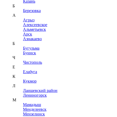
Казань
Б
Березовка
А
Агрыз
Алексеевское
Альметьевск
Арск
Азнакаево
Б
Бугульма
Буинск
Ч
Чистополь
Е
Елабуга
К
Кукмор
Л
Лаишевский район
Лениногорск
М
Мамадыш
Менделеевск
Мензелинск