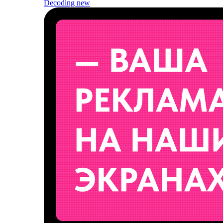
Decoding
new