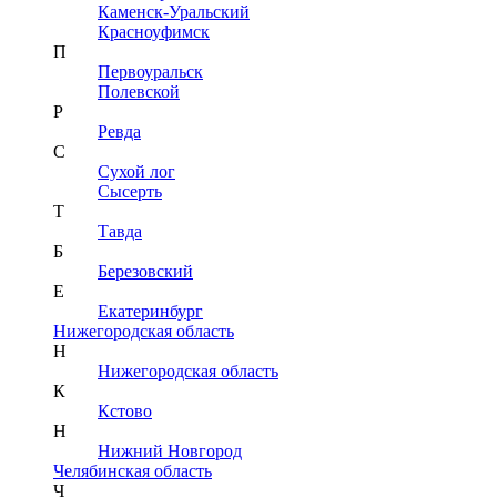
Каменск-Уральский
Красноуфимск
П
Первоуральск
Полевской
Р
Ревда
С
Сухой лог
Сысерть
Т
Тавда
Б
Березовский
Е
Екатеринбург
Нижегородская область
Н
Нижегородская область
К
Кстово
Н
Нижний Новгород
Челябинская область
Ч