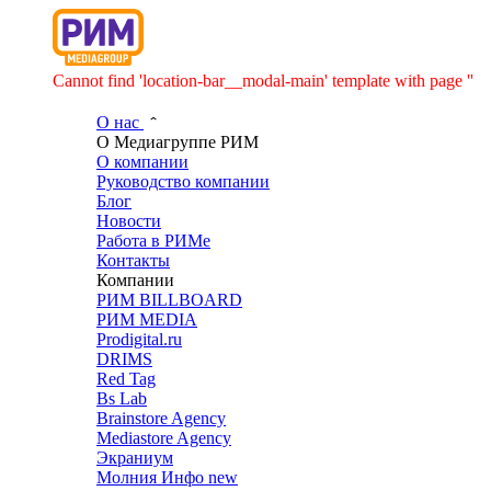
Cannot find 'location-bar__modal-main' template with page ''
О нас
О Медиагруппе РИМ
О компании
Руководство компании
Блог
Новости
Работа в РИМе
Контакты
Компании
РИМ BILLBOARD
РИМ MEDIA
Prodigital.ru
DRIMS
Red Tag
Bs Lab
Brainstore Agency
Mediastore Agency
Экраниум
Молния Инфо
new