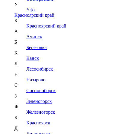
У
Уфа
Красноярский край
К
Красноярский край
А
Ачинск
Б
Берёзовка
К
Канск
Л
Лесосибирск
Н
Назарово
С
Сосновоборск
З
Зеленогорск
Ж
Железногорск
К
Красноярск
Д
Дивногорск