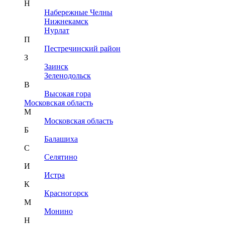
Н
Набережные Челны
Нижнекамск
Нурлат
П
Пестречинский район
З
Заинск
Зеленодольск
В
Высокая гора
Московская область
М
Московская область
Б
Балашиха
С
Селятино
И
Истра
К
Красногорск
М
Монино
Н