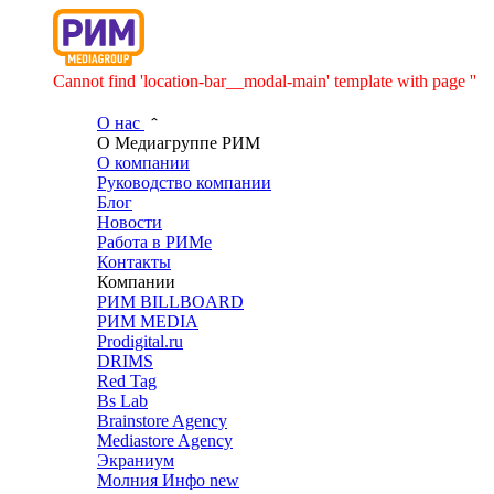
Cannot find 'location-bar__modal-main' template with page ''
О нас
О Медиагруппе РИМ
О компании
Руководство компании
Блог
Новости
Работа в РИМе
Контакты
Компании
РИМ BILLBOARD
РИМ MEDIA
Prodigital.ru
DRIMS
Red Tag
Bs Lab
Brainstore Agency
Mediastore Agency
Экраниум
Молния Инфо
new