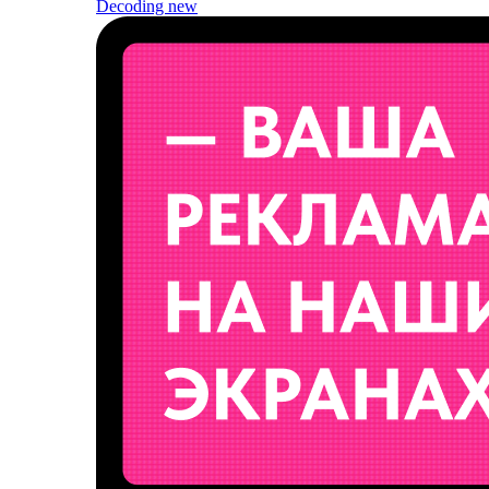
Decoding
new