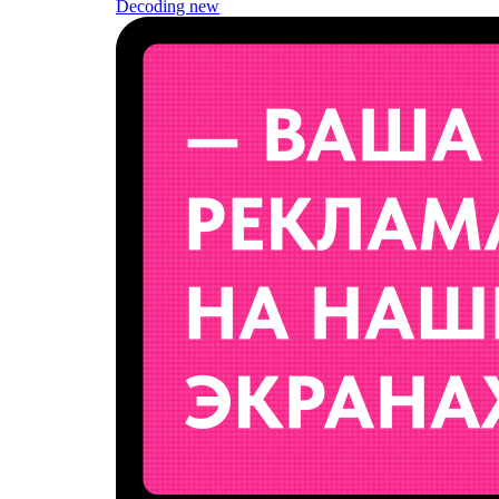
Decoding
new