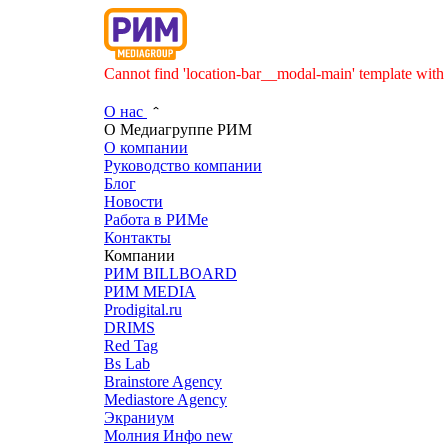
Cannot find 'location-bar__modal-main' template with 
О нас
О Медиагруппе РИМ
О компании
Руководство компании
Блог
Новости
Работа в РИМе
Контакты
Компании
РИМ BILLBOARD
РИМ MEDIA
Prodigital.ru
DRIMS
Red Tag
Bs Lab
Brainstore Agency
Mediastore Agency
Экраниум
Молния Инфо
new