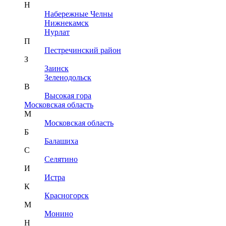
Н
Набережные Челны
Нижнекамск
Нурлат
П
Пестречинский район
З
Заинск
Зеленодольск
В
Высокая гора
Московская область
М
Московская область
Б
Балашиха
С
Селятино
И
Истра
К
Красногорск
М
Монино
Н