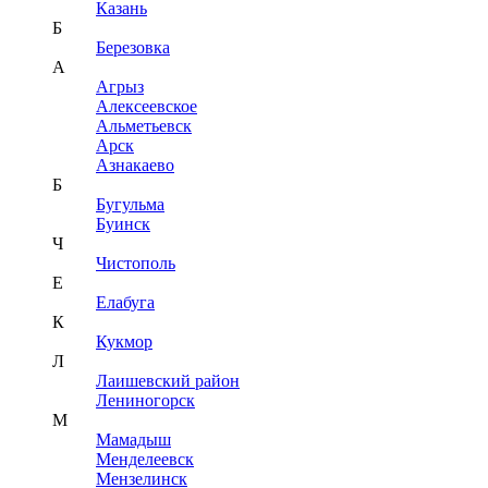
Казань
Б
Березовка
А
Агрыз
Алексеевское
Альметьевск
Арск
Азнакаево
Б
Бугульма
Буинск
Ч
Чистополь
Е
Елабуга
К
Кукмор
Л
Лаишевский район
Лениногорск
М
Мамадыш
Менделеевск
Мензелинск