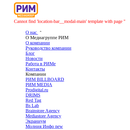
Cannot find 'location-bar__modal-main' template with page ''
О нас
О Медиагруппе РИМ
О компании
Руководство компании
Блог
Новости
Работа в РИМе
Контакты
Компании
РИМ BILLBOARD
РИМ MEDIA
Prodigital.ru
DRIMS
Red Tag
Bs Lab
Brainstore Agency
Mediastore Agency
Экраниум
Молния Инфо
new