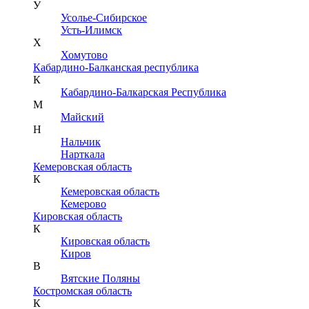
У
Усолье-Сибирское
Усть-Илимск
Х
Хомутово
Кабардино-Балканская республика
К
Кабардино-Балкарская Республика
М
Майский
Н
Нальчик
Нарткала
Кемеровская область
К
Кемеровская область
Кемерово
Кировская область
К
Кировская область
Киров
В
Вятские Поляны
Костромская область
К