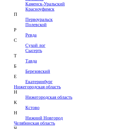
Каменск-Уральский
Красноуфимск
П
Первоуральск
Полевской
Р
Ревда
С
Сухой лог
Сысерть
Т
Тавда
Б
Березовский
Е
Екатеринбург
Нижегородская область
Н
Нижегородская область
К
Кстово
Н
Нижний Новгород
Челябинская область
Ч