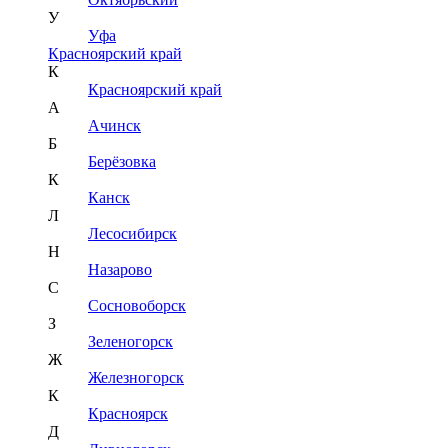
У
Уфа
Красноярский край
К
Красноярский край
А
Ачинск
Б
Берёзовка
К
Канск
Л
Лесосибирск
Н
Назарово
С
Сосновоборск
З
Зеленогорск
Ж
Железногорск
К
Красноярск
Д