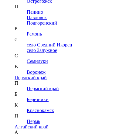
Острогожск
П
Панино
Павловск
Подгоренский
Р
Рамонь
с
село Средний Икорец
село Залужное
С
Семилуки
В
Воронеж
Пермский край
П
Пермский край
Б
Березники
К
Краснокамск
П
Пермь
Алтайский край
А