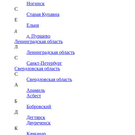
Ногинск
С
Старая Купавна
Е
Ельня
д
д. Пуршево
Ленинградская область
Л
Ленинградская область
С
Санкт-Петербург
Свердловская область
С
Свердловская область
А
Арамиль
Асбест
Б
Бобровский
Д
Дегтярск
Двуреченск
К
Качканар