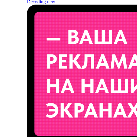
Decoding
new