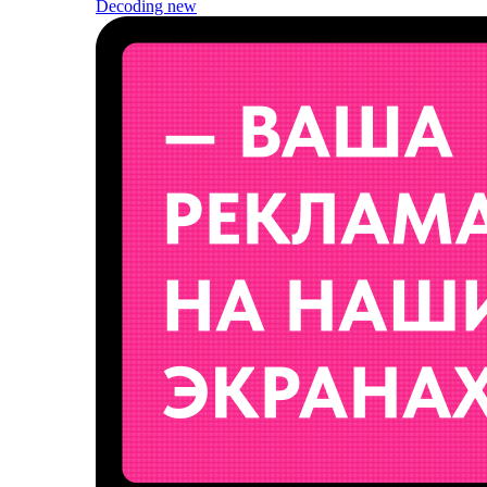
Decoding
new