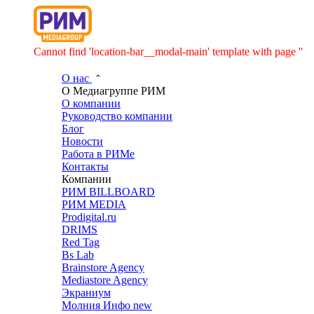
Cannot find 'location-bar__modal-main' template with page ''
О нас
О Медиагруппе РИМ
О компании
Руководство компании
Блог
Новости
Работа в РИМе
Контакты
Компании
РИМ BILLBOARD
РИМ MEDIA
Prodigital.ru
DRIMS
Red Tag
Bs Lab
Brainstore Agency
Mediastore Agency
Экраниум
Молния Инфо
new