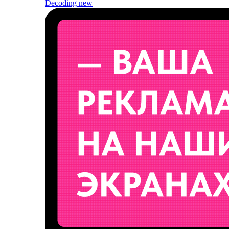
Decoding
new