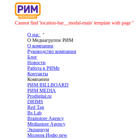
Cannot find 'location-bar__modal-main' template with page ''
О нас
О Медиагруппе РИМ
О компании
Руководство компании
Блог
Новости
Работа в РИМе
Контакты
Компании
РИМ BILLBOARD
РИМ MEDIA
Prodigital.ru
DRIMS
Red Tag
Bs Lab
Brainstore Agency
Mediastore Agency
Экраниум
Молния Инфо
new