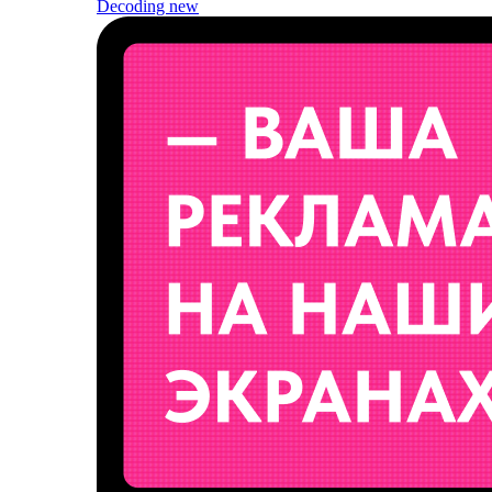
Decoding
new