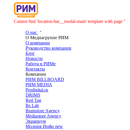
Cannot find 'location-bar__modal-main' template with page ''
О нас
О Медиагруппе РИМ
О компании
Руководство компании
Блог
Новости
Работа в РИМе
Контакты
Компании
РИМ BILLBOARD
РИМ MEDIA
Prodigital.ru
DRIMS
Red Tag
Bs Lab
Brainstore Agency
Mediastore Agency
Экраниум
Молния Инфо
new