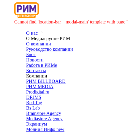
Cannot find 'location-bar__modal-main' template with page ''
О нас
О Медиагруппе РИМ
О компании
Руководство компании
Блог
Новости
Работа в РИМе
Контакты
Компании
РИМ BILLBOARD
РИМ MEDIA
Prodigital.ru
DRIMS
Red Tag
Bs Lab
Brainstore Agency
Mediastore Agency
Экраниум
Молния Инфо
new