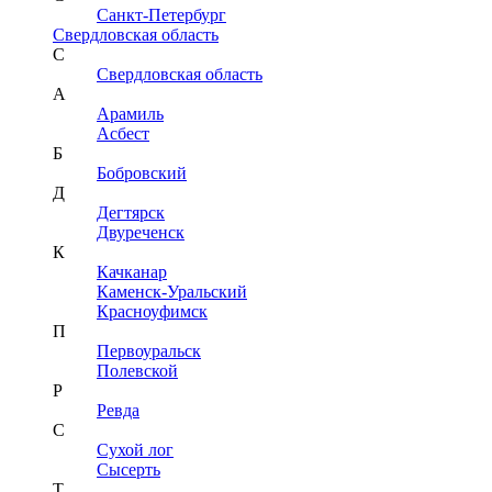
Санкт-Петербург
Свердловская область
С
Свердловская область
А
Арамиль
Асбест
Б
Бобровский
Д
Дегтярск
Двуреченск
К
Качканар
Каменск-Уральский
Красноуфимск
П
Первоуральск
Полевской
Р
Ревда
С
Сухой лог
Сысерть
Т