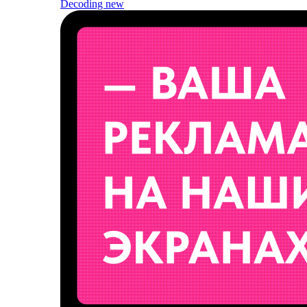
Decoding
new