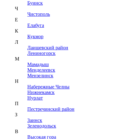
Буинск
Ч
Чистополь
Е
Елабуга
К
Кукмор
Л
Лаишевский район
Лениногорск
М
Мамадыш
Менделеевск
Мензелинск
Н
Набережные Челны
Нижнекамск
Нурлат
П
Пестречинский район
З
Заинск
Зеленодольск
В
Высокая гора