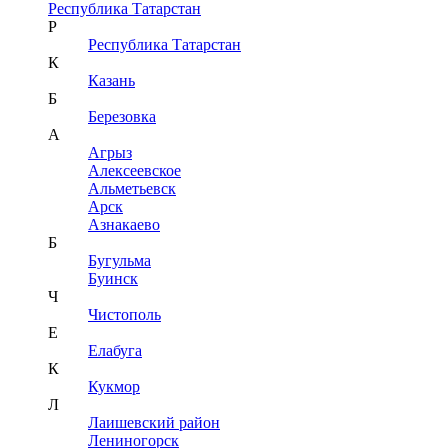
Республика Татарстан
Р
Республика Татарстан
К
Казань
Б
Березовка
А
Агрыз
Алексеевское
Альметьевск
Арск
Азнакаево
Б
Бугульма
Буинск
Ч
Чистополь
Е
Елабуга
К
Кукмор
Л
Лаишевский район
Лениногорск