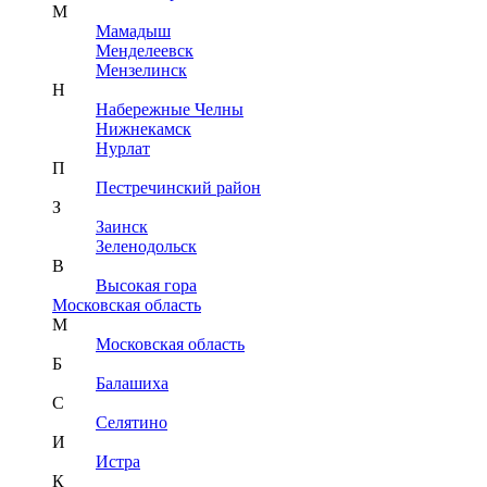
М
Мамадыш
Менделеевск
Мензелинск
Н
Набережные Челны
Нижнекамск
Нурлат
П
Пестречинский район
З
Заинск
Зеленодольск
В
Высокая гора
Московская область
М
Московская область
Б
Балашиха
С
Селятино
И
Истра
К