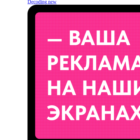
Decoding
new