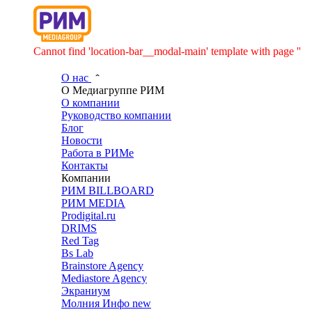
Cannot find 'location-bar__modal-main' template with page ''
О нас
О Медиагруппе РИМ
О компании
Руководство компании
Блог
Новости
Работа в РИМе
Контакты
Компании
РИМ BILLBOARD
РИМ MEDIA
Prodigital.ru
DRIMS
Red Tag
Bs Lab
Brainstore Agency
Mediastore Agency
Экраниум
Молния Инфо
new