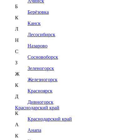
Ачинск
Б
Берёзовка
К
Канск
Л
Лесосибирск
Н
Назарово
С
Сосновоборск
З
Зеленогорск
Ж
Железногорск
К
Красноярск
Д
Дивногорск
Краснодарский край
К
Краснодарский край
А
Анапа
К