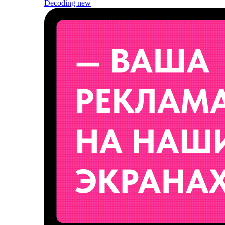
Decoding
new