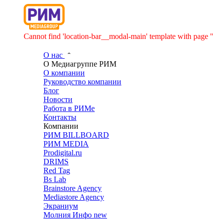
Cannot find 'location-bar__modal-main' template with page ''
О нас
О Медиагруппе РИМ
О компании
Руководство компании
Блог
Новости
Работа в РИМе
Контакты
Компании
РИМ BILLBOARD
РИМ MEDIA
Prodigital.ru
DRIMS
Red Tag
Bs Lab
Brainstore Agency
Mediastore Agency
Экраниум
Молния Инфо
new