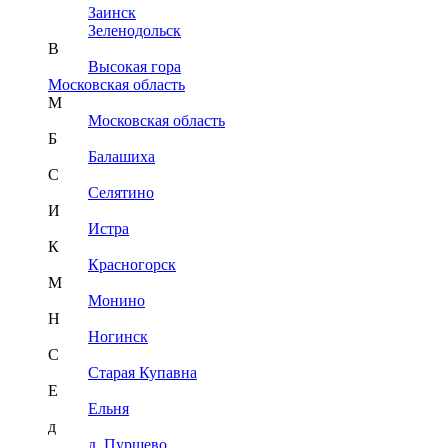
Заинск
Зеленодольск
В
Высокая гора
Московская область
М
Московская область
Б
Балашиха
С
Селятино
И
Истра
К
Красногорск
М
Монино
Н
Ногинск
С
Старая Купавна
Е
Ельня
д
д. Пуршево