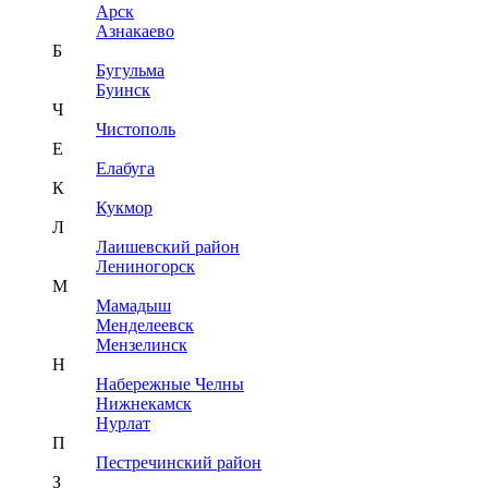
Арск
Азнакаево
Б
Бугульма
Буинск
Ч
Чистополь
Е
Елабуга
К
Кукмор
Л
Лаишевский район
Лениногорск
М
Мамадыш
Менделеевск
Мензелинск
Н
Набережные Челны
Нижнекамск
Нурлат
П
Пестречинский район
З