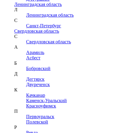
Ленинградская область
Л
Ленинградская область
С
Санкт-Петербург
Свердловская область
С
Свердловская область
А
Арамиль
Асбест
Б
Бобровский
Д
Дегтярск
Двуреченск
К
Качканар
Каменск-Уральский
Красноуфимск
П
Первоуральск
Полевской
Р
Ревда