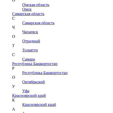
О
Омская область
Омск
Самарская область
С
Самарская область
Ч
Чапаевск
О
Отрадный
Т
Тольятти
С
Самара
Республика Башкортостан
Р
Республика Башкортостан
О
Октябрьский
У
Уфа
Красноярский край
К
Красноярский край
А