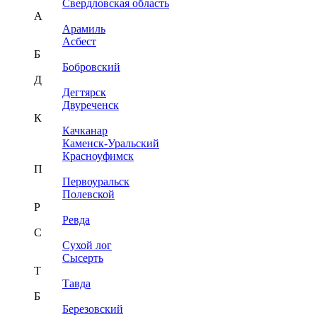
Свердловская область
А
Арамиль
Асбест
Б
Бобровский
Д
Дегтярск
Двуреченск
К
Качканар
Каменск-Уральский
Красноуфимск
П
Первоуральск
Полевской
Р
Ревда
С
Сухой лог
Сысерть
Т
Тавда
Б
Березовский