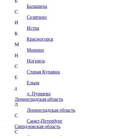
Б
Балашиха
С
Селятино
И
Истра
К
Красногорск
М
Монино
Н
Ногинск
С
Старая Купавна
Е
Ельня
д
д. Пуршево
Ленинградская область
Л
Ленинградская область
С
Санкт-Петербург
Свердловская область
С