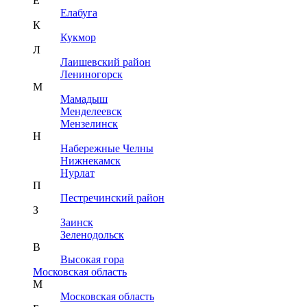
Е
Елабуга
К
Кукмор
Л
Лаишевский район
Лениногорск
М
Мамадыш
Менделеевск
Мензелинск
Н
Набережные Челны
Нижнекамск
Нурлат
П
Пестречинский район
З
Заинск
Зеленодольск
В
Высокая гора
Московская область
М
Московская область