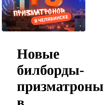
Новые
билборды-
призматроны
в