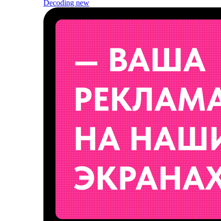
Decoding
new