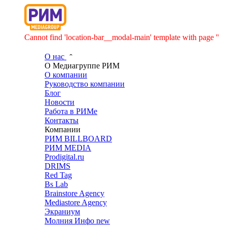
Cannot find 'location-bar__modal-main' template with page ''
О нас
О Медиагруппе РИМ
О компании
Руководство компании
Блог
Новости
Работа в РИМе
Контакты
Компании
РИМ BILLBOARD
РИМ MEDIA
Prodigital.ru
DRIMS
Red Tag
Bs Lab
Brainstore Agency
Mediastore Agency
Экраниум
Молния Инфо
new