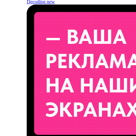
Decoding
new