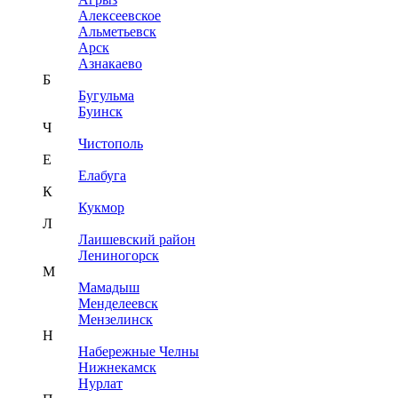
Алексеевское
Альметьевск
Арск
Азнакаево
Б
Бугульма
Буинск
Ч
Чистополь
Е
Елабуга
К
Кукмор
Л
Лаишевский район
Лениногорск
М
Мамадыш
Менделеевск
Мензелинск
Н
Набережные Челны
Нижнекамск
Нурлат