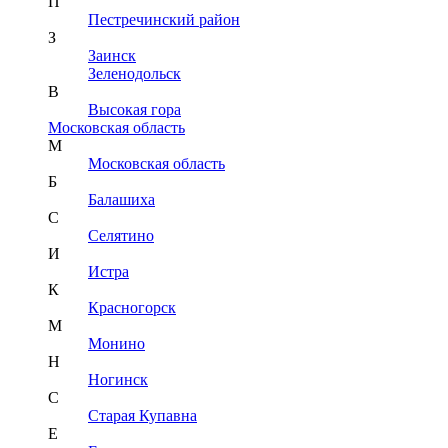
П
Пестречинский район
З
Заинск
Зеленодольск
В
Высокая гора
Московская область
М
Московская область
Б
Балашиха
С
Селятино
И
Истра
К
Красногорск
М
Монино
Н
Ногинск
С
Старая Купавна
Е