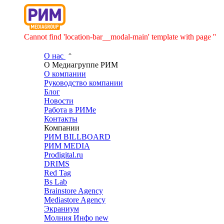
Cannot find 'location-bar__modal-main' template with page ''
О нас
О Медиагруппе РИМ
О компании
Руководство компании
Блог
Новости
Работа в РИМе
Контакты
Компании
РИМ BILLBOARD
РИМ MEDIA
Prodigital.ru
DRIMS
Red Tag
Bs Lab
Brainstore Agency
Mediastore Agency
Экраниум
Молния Инфо
new