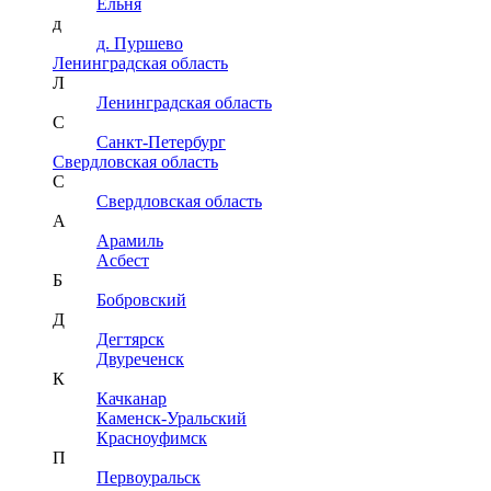
Ельня
д
д. Пуршево
Ленинградская область
Л
Ленинградская область
С
Санкт-Петербург
Свердловская область
С
Свердловская область
А
Арамиль
Асбест
Б
Бобровский
Д
Дегтярск
Двуреченск
К
Качканар
Каменск-Уральский
Красноуфимск
П
Первоуральск