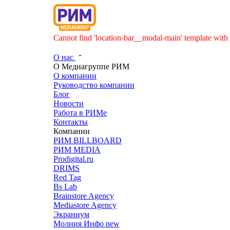
Cannot find 'location-bar__modal-main' template with 
О нас
О Медиагруппе РИМ
О компании
Руководство компании
Блог
Новости
Работа в РИМе
Контакты
Компании
РИМ BILLBOARD
РИМ MEDIA
Prodigital.ru
DRIMS
Red Tag
Bs Lab
Brainstore Agency
Mediastore Agency
Экраниум
Молния Инфо
new