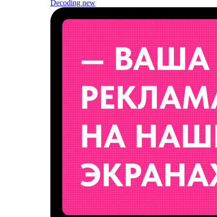
Decoding
new