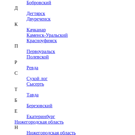
Бобровский
Д
Дегтярск
Двуреченск
К
Качканар
Каменск-Уральский
Красноуфимск
П
Первоуральск
Полевской
Р
Ревда
С
Сухой лог
Сысерть
Т
Тавда
Б
Березовский
Е
Екатеринбург
Нижегородская область
Н
Нижегородская область