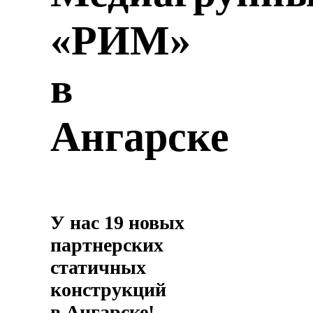
«РИМ»
в
Ангарске
У нас 19 новых
партнерских
статичных
конструкций
в Ангарске!