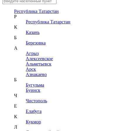
Республика Татарстан
Р
Республика Татарстан
К
Казань
Б
Березовка
А
Агрыз
Алексеевское
Альметьевск
Арск
Азнакаево
Б
Бугульма
Буинск
Ч
Чистополь
Е
Елабуга
К
Кукмор
Л