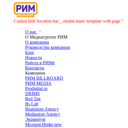
Cannot find 'location-bar__modal-main' template with page ''
О нас
О Медиагруппе РИМ
О компании
Руководство компании
Блог
Новости
Работа в РИМе
Контакты
Компании
РИМ BILLBOARD
РИМ MEDIA
Prodigital.ru
DRIMS
Red Tag
Bs Lab
Brainstore Agency
Mediastore Agency
Экраниум
Молния Инфо
new