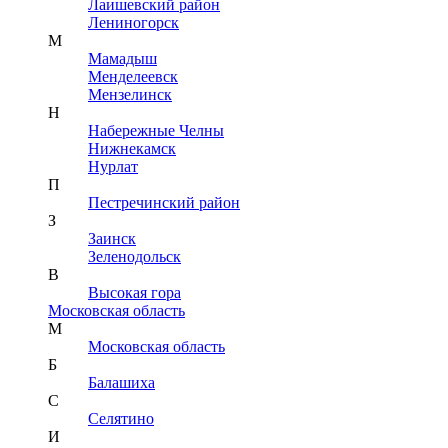
Лаишевский район
Лениногорск
М
Мамадыш
Менделеевск
Мензелинск
Н
Набережные Челны
Нижнекамск
Нурлат
П
Пестречинский район
З
Заинск
Зеленодольск
В
Высокая гора
Московская область
М
Московская область
Б
Балашиха
С
Селятино
И