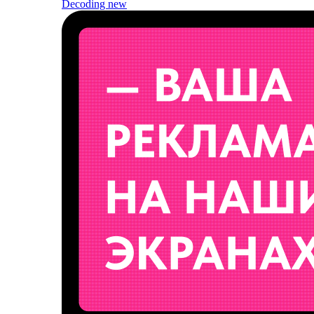
Decoding
new