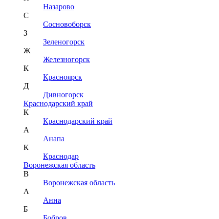
Назарово
С
Сосновоборск
З
Зеленогорск
Ж
Железногорск
К
Красноярск
Д
Дивногорск
Краснодарский край
К
Краснодарский край
А
Анапа
К
Краснодар
Воронежская область
В
Воронежская область
А
Анна
Б
Бобров