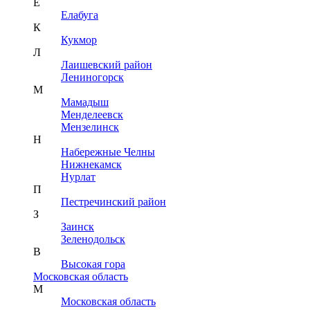
Е
Елабуга
К
Кукмор
Л
Лаишевский район
Лениногорск
М
Мамадыш
Менделеевск
Мензелинск
Н
Набережные Челны
Нижнекамск
Нурлат
П
Пестречинский район
З
Заинск
Зеленодольск
В
Высокая гора
Московская область
М
Московская область