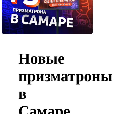
Новые
призматроны
в
Самаре