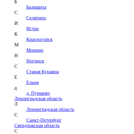
Б
Балашиха
С
Селятино
И
Истра
К
Красногорск
М
Монино
Н
Ногинск
С
Старая Купавна
Е
Ельня
д
д. Пуршево
Ленинградская область
Л
Ленинградская область
С
Санкт-Петербург
Свердловская область
С