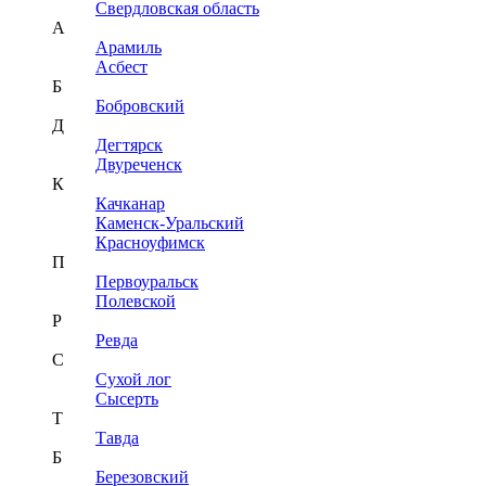
Свердловская область
А
Арамиль
Асбест
Б
Бобровский
Д
Дегтярск
Двуреченск
К
Качканар
Каменск-Уральский
Красноуфимск
П
Первоуральск
Полевской
Р
Ревда
С
Сухой лог
Сысерть
Т
Тавда
Б
Березовский