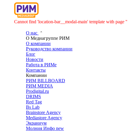
Cannot find 'location-bar__modal-main' template with page ''
О нас
О Медиагруппе РИМ
О компании
Руководство компании
Блог
Новости
Работа в РИМе
Контакты
Компании
РИМ BILLBOARD
РИМ MEDIA
Prodigital.ru
DRIMS
Red Tag
Bs Lab
Brainstore Agency
Mediastore Agency
Экраниум
Молния Инфо
new