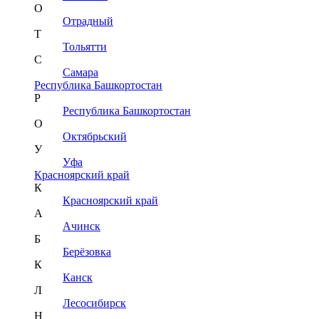
О
Отрадный
Т
Тольятти
С
Самара
Республика Башкортостан
Р
Республика Башкортостан
О
Октябрьский
У
Уфа
Красноярский край
К
Красноярский край
А
Ачинск
Б
Берёзовка
К
Канск
Л
Лесосибирск
Н