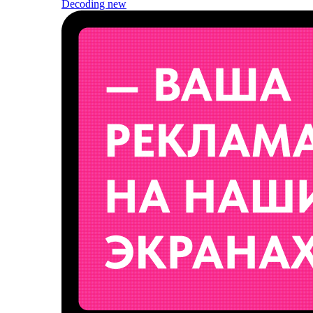
Decoding
new