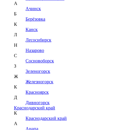
А
Ачинск
Б
Берёзовка
К
Канск
Л
Лесосибирск
Н
Назарово
С
Сосновоборск
З
Зеленогорск
Ж
Железногорск
К
Красноярск
Д
Дивногорск
Краснодарский край
К
Краснодарский край
А
Анапа