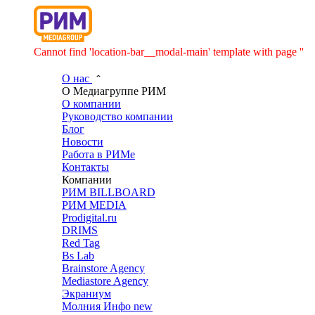
Cannot find 'location-bar__modal-main' template with page ''
О нас
О Медиагруппе РИМ
О компании
Руководство компании
Блог
Новости
Работа в РИМе
Контакты
Компании
РИМ BILLBOARD
РИМ MEDIA
Prodigital.ru
DRIMS
Red Tag
Bs Lab
Brainstore Agency
Mediastore Agency
Экраниум
Молния Инфо
new