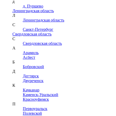
д
д. Пуршево
Ленинградская область
Л
Ленинградская область
С
Санкт-Петербург
Свердловская область
С
Свердловская область
А
Арамиль
Асбест
Б
Бобровский
Д
Дегтярск
Двуреченск
К
Качканар
Каменск-Уральский
Красноуфимск
П
Первоуральск
Полевской