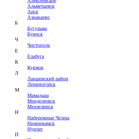
Алексеевское
Альметьевск
Арск
Азнакаево
Б
Бугульма
Буинск
Ч
Чистополь
Е
Елабуга
К
Кукмор
Л
Лаишевский район
Лениногорск
М
Мамадыш
Менделеевск
Мензелинск
Н
Набережные Челны
Нижнекамск
Нурлат
П