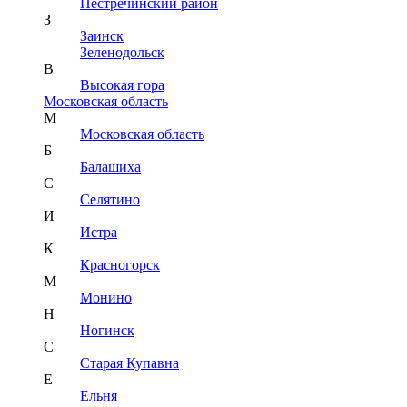
Пестречинский район
З
Заинск
Зеленодольск
В
Высокая гора
Московская область
М
Московская область
Б
Балашиха
С
Селятино
И
Истра
К
Красногорск
М
Монино
Н
Ногинск
С
Старая Купавна
Е
Ельня