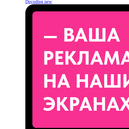
Decoding
new