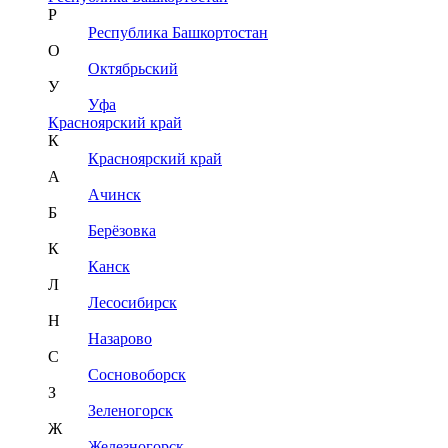
Р
Республика Башкортостан
О
Октябрьский
У
Уфа
Красноярский край
К
Красноярский край
А
Ачинск
Б
Берёзовка
К
Канск
Л
Лесосибирск
Н
Назарово
С
Сосновоборск
З
Зеленогорск
Ж
Железногорск