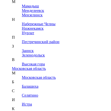
М
Мамадыш
Менделеевск
Мензелинск
Н
Набережные Челны
Нижнекамск
Нурлат
П
Пестречинский район
З
Заинск
Зеленодольск
В
Высокая гора
Московская область
М
Московская область
Б
Балашиха
С
Селятино
И
Истра
К