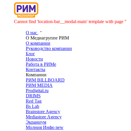
Cannot find 'location-bar__modal-main' template with page ''
О нас
О Медиагруппе РИМ
О компании
Руководство компании
Блог
Новости
Работа в РИМе
Контакты
Компании
РИМ BILLBOARD
РИМ MEDIA
Prodigital.ru
DRIMS
Red Tag
Bs Lab
Brainstore Agency
Mediastore Agency
Экраниум
Молния Инфо
new