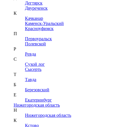
Дегтярск
Двуреченск
К
Качканар
Каменск-Уральский
Красноуфимск
П
Первоуральск
Полевской
Р
Ревда
С
Сухой лог
Сысерть
Т
Тавда
Б
Березовский
Е
Екатеринбург
Нижегородская область
Н
Нижегородская область
К
Кстово