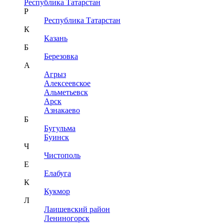
Республика Татарстан
Р
Республика Татарстан
К
Казань
Б
Березовка
А
Агрыз
Алексеевское
Альметьевск
Арск
Азнакаево
Б
Бугульма
Буинск
Ч
Чистополь
Е
Елабуга
К
Кукмор
Л
Лаишевский район
Лениногорск