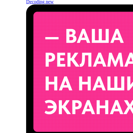
Decoding
new