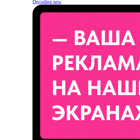
Decoding
new