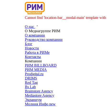
Cannot find 'location-bar__modal-main' template with 
О нас
О Медиагруппе РИМ
О компании
Руководство компании
Блог
Новости
Работа в РИМе
Контакты
Компании
РИМ BILLBOARD
РИМ MEDIA
Prodigital.ru
DRIMS
Red Tag
Bs Lab
Brainstore Agency
Mediastore Agency
Экраниум
Молния Инфо
new