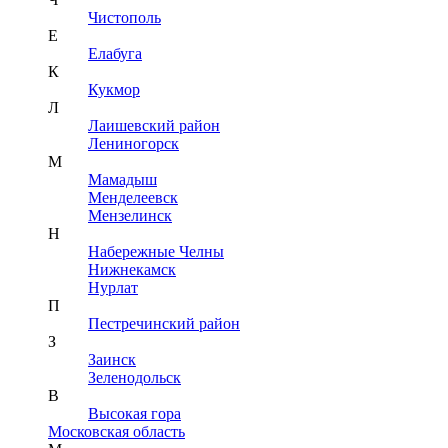
Чистополь
Е
Елабуга
К
Кукмор
Л
Лаишевский район
Лениногорск
М
Мамадыш
Менделеевск
Мензелинск
Н
Набережные Челны
Нижнекамск
Нурлат
П
Пестречинский район
З
Заинск
Зеленодольск
В
Высокая гора
Московская область