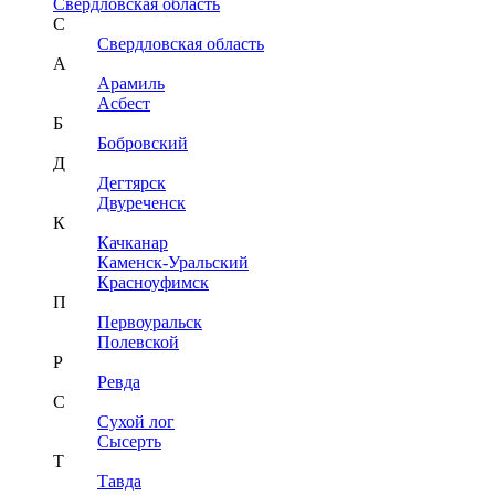
Свердловская область
С
Свердловская область
А
Арамиль
Асбест
Б
Бобровский
Д
Дегтярск
Двуреченск
К
Качканар
Каменск-Уральский
Красноуфимск
П
Первоуральск
Полевской
Р
Ревда
С
Сухой лог
Сысерть
Т
Тавда