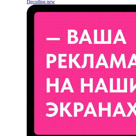
Decoding
new