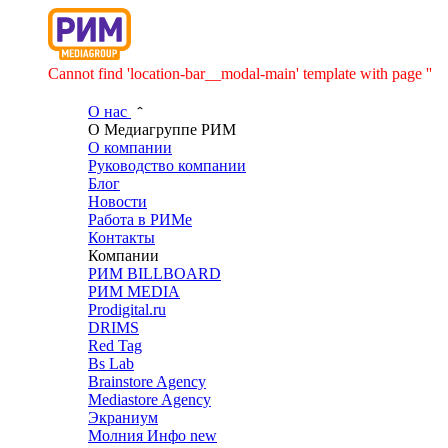
Cannot find 'location-bar__modal-main' template with page ''
О нас
О Медиагруппе РИМ
О компании
Руководство компании
Блог
Новости
Работа в РИМе
Контакты
Компании
РИМ BILLBOARD
РИМ MEDIA
Prodigital.ru
DRIMS
Red Tag
Bs Lab
Brainstore Agency
Mediastore Agency
Экраниум
Молния Инфо
new