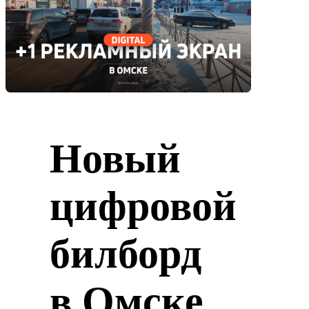
Новый
цифровой
билборд
в Омске