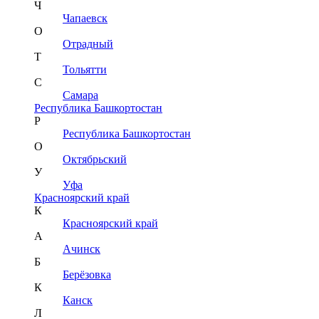
Ч
Чапаевск
О
Отрадный
Т
Тольятти
С
Самара
Республика Башкортостан
Р
Республика Башкортостан
О
Октябрьский
У
Уфа
Красноярский край
К
Красноярский край
А
Ачинск
Б
Берёзовка
К
Канск
Л