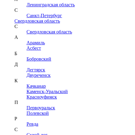
Ленинградская область
С
Санкт-Петербург
Свердловская область
С
Свердловская область
А
Арамиль
Асбест
Б
Бобровский
Д
Дегтярск
Двуреченск
К
Качканар
Каменск-Уральский
Красноуфимск
П
Первоуральск
Полевской
Р
Ревда
С
Сухой лог