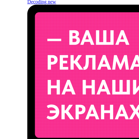
Decoding
new