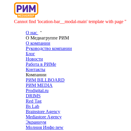
Cannot find 'location-bar__modal-main' template with page ''
О нас
О Медиагруппе РИМ
О компании
Руководство компании
Блог
Новости
Работа в РИМе
Контакты
Компании
РИМ BILLBOARD
РИМ MEDIA
Prodigital.ru
DRIMS
Red Tag
Bs Lab
Brainstore Agency
Mediastore Agency
Экраниум
Молния Инфо
new