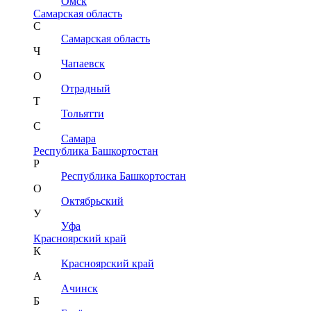
Омск
Самарская область
С
Самарская область
Ч
Чапаевск
О
Отрадный
Т
Тольятти
С
Самара
Республика Башкортостан
Р
Республика Башкортостан
О
Октябрьский
У
Уфа
Красноярский край
К
Красноярский край
А
Ачинск
Б