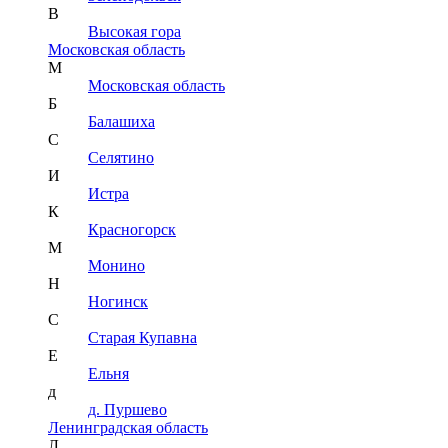
В
Высокая гора
Московская область
М
Московская область
Б
Балашиха
С
Селятино
И
Истра
К
Красногорск
М
Монино
Н
Ногинск
С
Старая Купавна
Е
Ельня
д
д. Пуршево
Ленинградская область
Л