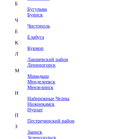
Б
Бугульма
Буинск
Ч
Чистополь
Е
Елабуга
К
Кукмор
Л
Лаишевский район
Лениногорск
М
Мамадыш
Менделеевск
Мензелинск
Н
Набережные Челны
Нижнекамск
Нурлат
П
Пестречинский район
З
Заинск
Зеленодольск