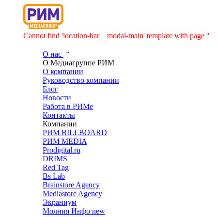
Cannot find 'location-bar__modal-main' template with page ''
О нас
О Медиагруппе РИМ
О компании
Руководство компании
Блог
Новости
Работа в РИМе
Контакты
Компании
РИМ BILLBOARD
РИМ MEDIA
Prodigital.ru
DRIMS
Red Tag
Bs Lab
Brainstore Agency
Mediastore Agency
Экраниум
Молния Инфо
new