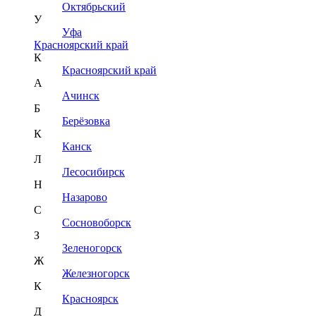
Октябрьский
У
Уфа
Красноярский край
К
Красноярский край
А
Ачинск
Б
Берёзовка
К
Канск
Л
Лесосибирск
Н
Назарово
С
Сосновоборск
З
Зеленогорск
Ж
Железногорск
К
Красноярск
Д