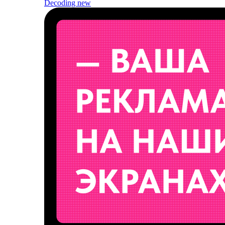
Decoding
new