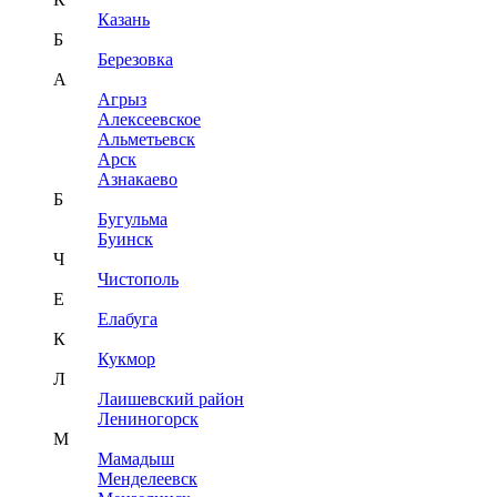
Казань
Б
Березовка
А
Агрыз
Алексеевское
Альметьевск
Арск
Азнакаево
Б
Бугульма
Буинск
Ч
Чистополь
Е
Елабуга
К
Кукмор
Л
Лаишевский район
Лениногорск
М
Мамадыш
Менделеевск