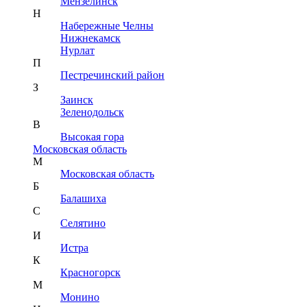
Мензелинск
Н
Набережные Челны
Нижнекамск
Нурлат
П
Пестречинский район
З
Заинск
Зеленодольск
В
Высокая гора
Московская область
М
Московская область
Б
Балашиха
С
Селятино
И
Истра
К
Красногорск
М
Монино