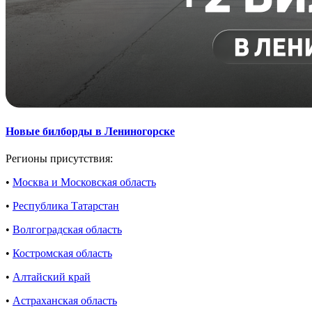
Новые билборды в Лениногорске
Регионы присутствия:
•
Москва и Московская область
•
Республика Татарстан
•
Волгоградская область
•
Костромская область
•
Алтайский край
•
Астраханская область