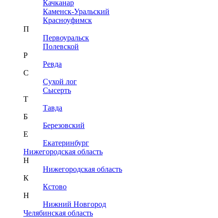
Качканар
Каменск-Уральский
Красноуфимск
П
Первоуральск
Полевской
Р
Ревда
С
Сухой лог
Сысерть
Т
Тавда
Б
Березовский
Е
Екатеринбург
Нижегородская область
Н
Нижегородская область
К
Кстово
Н
Нижний Новгород
Челябинская область