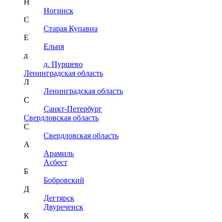
Н
Ногинск
С
Старая Купавна
Е
Ельня
д
д. Пуршево
Ленинградская область
Л
Ленинградская область
С
Санкт-Петербург
Свердловская область
С
Свердловская область
А
Арамиль
Асбест
Б
Бобровский
Д
Дегтярск
Двуреченск
К