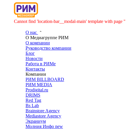
Cannot find 'location-bar__modal-main' template with page ''
О нас
О Медиагруппе РИМ
О компании
Руководство компании
Блог
Новости
Работа в РИМе
Контакты
Компании
РИМ BILLBOARD
РИМ MEDIA
Prodigital.ru
DRIMS
Red Tag
Bs Lab
Brainstore Agency
Mediastore Agency
Экраниум
Молния Инфо
new