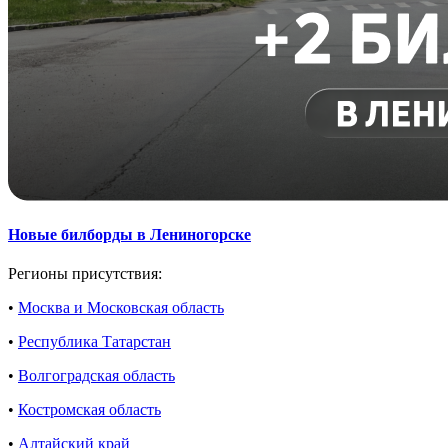
Новые билборды в Лениногорске
Регионы присутствия:
•
Москва и Московская область
•
Республика Татарстан
•
Волгоградская область
•
Костромская область
•
Алтайский край