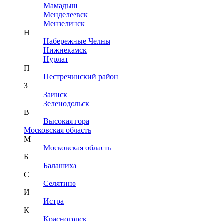
Мамадыш
Менделеевск
Мензелинск
Н
Набережные Челны
Нижнекамск
Нурлат
П
Пестречинский район
З
Заинск
Зеленодольск
В
Высокая гора
Московская область
М
Московская область
Б
Балашиха
С
Селятино
И
Истра
К
Красногорск