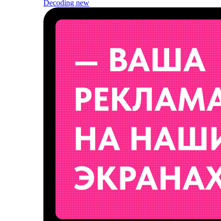
Decoding
new