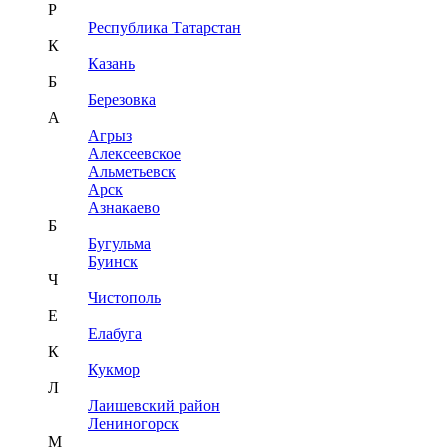
Р
Республика Татарстан
К
Казань
Б
Березовка
А
Агрыз
Алексеевское
Альметьевск
Арск
Азнакаево
Б
Бугульма
Буинск
Ч
Чистополь
Е
Елабуга
К
Кукмор
Л
Лаишевский район
Лениногорск
М