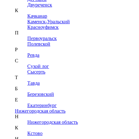
Двуреченск
К
Качканар
Каменск-Уральский
Красноуфимск
П
Первоуральск
Полевской
Р
Ревда
С
Сухой лог
Сысерть
Т
Тавда
Б
Березовский
Е
Екатеринбург
Нижегородская область
Н
Нижегородская область
К
Кстово
Н