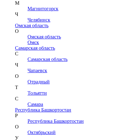
М
Магнитогорск
Ч
Челябинск
Омская область
О
Омская область
Омск
Самарская область
С
Самарская область
Ч
Чапаевск
О
Отрадный
Т
Тольятти
С
Самара
Республика Башкортостан
Р
Республика Башкортостан
О
Октябрьский
У