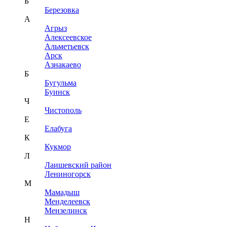
Б
Березовка
А
Агрыз
Алексеевское
Альметьевск
Арск
Азнакаево
Б
Бугульма
Буинск
Ч
Чистополь
Е
Елабуга
К
Кукмор
Л
Лаишевский район
Лениногорск
М
Мамадыш
Менделеевск
Мензелинск
Н