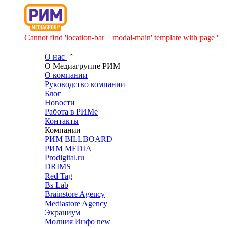
Cannot find 'location-bar__modal-main' template with page ''
О нас
О Медиагруппе РИМ
О компании
Руководство компании
Блог
Новости
Работа в РИМе
Контакты
Компании
РИМ BILLBOARD
РИМ MEDIA
Prodigital.ru
DRIMS
Red Tag
Bs Lab
Brainstore Agency
Mediastore Agency
Экраниум
Молния Инфо
new