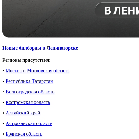
Новые билборды в Лениногорске
Регионы присутствия:
•
Москва и Московская область
•
Республика Татарстан
•
Волгоградская область
•
Костромская область
•
Алтайский край
•
Астраханская область
•
Брянская область