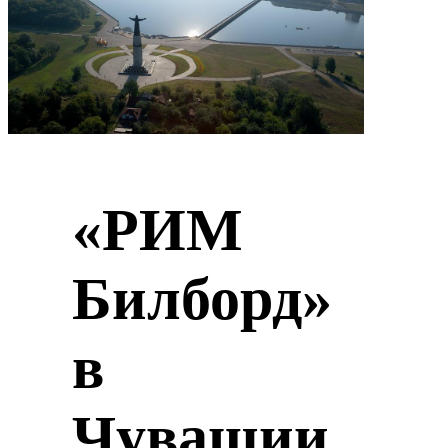
«РИМ
Билборд»
в
Чувашии.