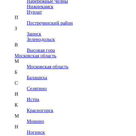
Набережные Челны
Нижнекамск
Нурлат
П
Пестречинский район
З
Заинск
Зеленодольск
В
Высокая гора
Московская область
М
Московская область
Б
Балашиха
С
Селятино
И
Истра
К
Красногорск
М
Монино
Н
Ногинск