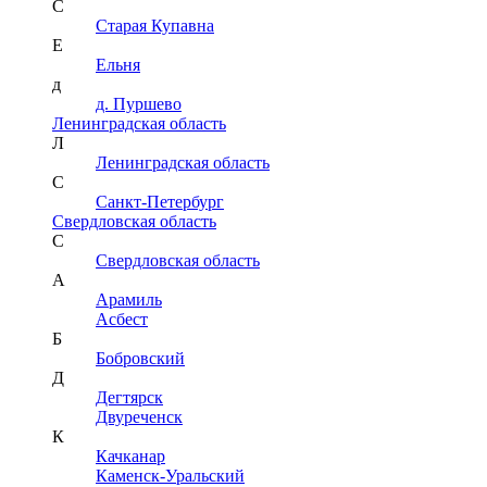
С
Старая Купавна
Е
Ельня
д
д. Пуршево
Ленинградская область
Л
Ленинградская область
С
Санкт-Петербург
Свердловская область
С
Свердловская область
А
Арамиль
Асбест
Б
Бобровский
Д
Дегтярск
Двуреченск
К
Качканар
Каменск-Уральский