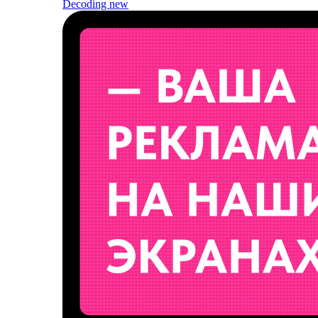
Decoding
new