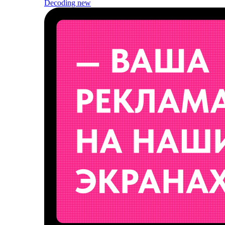
Decoding
new