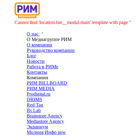
Cannot find 'location-bar__modal-main' template with page ''
О нас
О Медиагруппе РИМ
О компании
Руководство компании
Блог
Новости
Работа в РИМе
Контакты
Компании
РИМ BILLBOARD
РИМ MEDIA
Prodigital.ru
DRIMS
Red Tag
Bs Lab
Brainstore Agency
Mediastore Agency
Экраниум
Молния Инфо
new