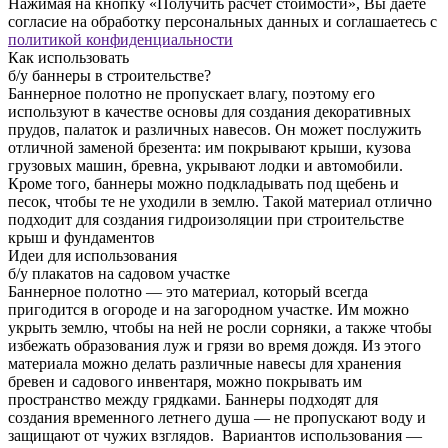
Нажимая на кнопку «Получить расчет стоимости», Вы даете
согласие на обработку персональных данных и соглашаетесь с
политикой конфиденциальности
Как использовать
б/у баннеры в строительстве?
Баннерное полотно не пропускает влагу, поэтому его
используют в качестве основы для создания декоративных
прудов, палаток и различных навесов. Он может послужить
отличной заменой брезента: им покрывают крыши, кузова
грузовых машин, бревна, укрывают лодки и автомобили.
Кроме того, баннеры можно подкладывать под щебень и
песок, чтобы те не уходили в землю. Такой материал отлично
подходит для создания гидроизоляции при строительстве
крыш и фундаментов
Идеи для использования
б/у плакатов на садовом участке
Баннерное полотно — это материал, который всегда
пригодится в огороде и на загородном участке. Им можно
укрыть землю, чтобы на ней не росли сорняки, а также чтобы
избежать образования луж и грязи во время дождя. Из этого
материала можно делать различные навесы для хранения
бревен и садового инвентаря, можно покрывать им
пространство между грядками. Баннеры подходят для
создания временного летнего душа — не пропускают воду и
защищают от чужих взглядов. Вариантов использования —