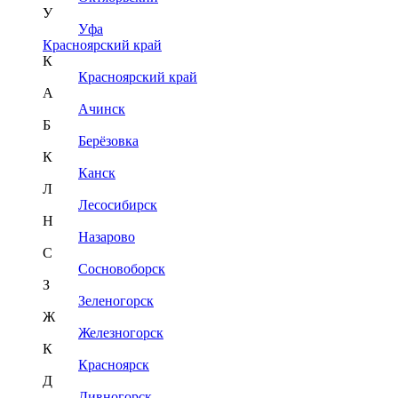
У
Уфа
Красноярский край
К
Красноярский край
А
Ачинск
Б
Берёзовка
К
Канск
Л
Лесосибирск
Н
Назарово
С
Сосновоборск
З
Зеленогорск
Ж
Железногорск
К
Красноярск
Д
Дивногорск