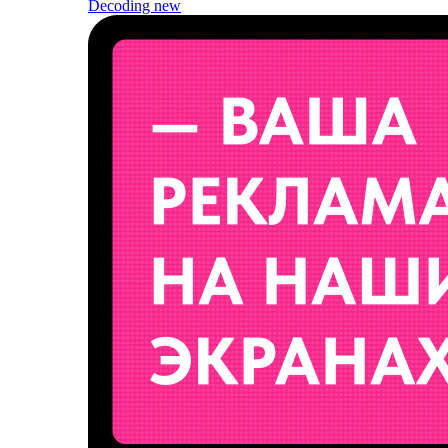
Decoding
new