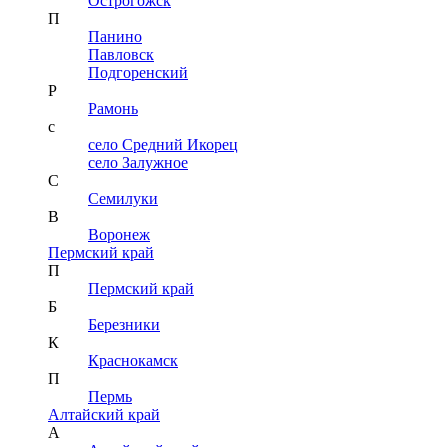
Острогожск
П
Панино
Павловск
Подгоренский
Р
Рамонь
с
село Средний Икорец
село Залужное
С
Семилуки
В
Воронеж
Пермский край
П
Пермский край
Б
Березники
К
Краснокамск
П
Пермь
Алтайский край
А