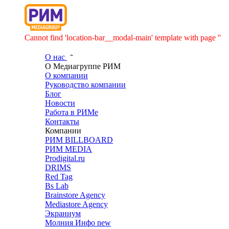
Cannot find 'location-bar__modal-main' template with page ''
О нас
О Медиагруппе РИМ
О компании
Руководство компании
Блог
Новости
Работа в РИМе
Контакты
Компании
РИМ BILLBOARD
РИМ MEDIA
Prodigital.ru
DRIMS
Red Tag
Bs Lab
Brainstore Agency
Mediastore Agency
Экраниум
Молния Инфо
new