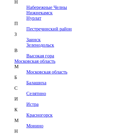
Н
Набережные Челны
Нижнекамск
Нурлат
П
Пестречинский район
З
Заинск
Зеленодольск
В
Высокая гора
Московская область
М
Московская область
Б
Балашиха
С
Селятино
И
Истра
К
Красногорск
М
Монино
Н