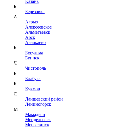
Казань
Б
Березовка
А
Агрыз
Алексеевское
Альметьевск
Арск
Азнакаево
Б
Бугульма
Буинск
Ч
Чистополь
Е
Елабуга
К
Кукмор
Л
Лаишевский район
Лениногорск
М
Мамадыш
Менделеевск
Мензелинск