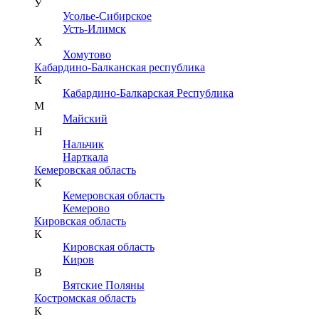
У
Усолье-Сибирское
Усть-Илимск
Х
Хомутово
Кабардино-Балканская республика
К
Кабардино-Балкарская Республика
М
Майский
Н
Нальчик
Нарткала
Кемеровская область
К
Кемеровская область
Кемерово
Кировская область
К
Кировская область
Киров
В
Вятские Поляны
Костромская область
К