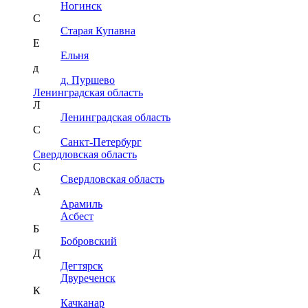
Ногинск
С
Старая Купавна
Е
Ельня
д
д. Пуршево
Ленинградская область
Л
Ленинградская область
С
Санкт-Петербург
Свердловская область
С
Свердловская область
А
Арамиль
Асбест
Б
Бобровский
Д
Дегтярск
Двуреченск
К
Качканар