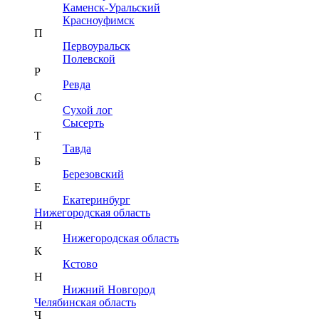
Каменск-Уральский
Красноуфимск
П
Первоуральск
Полевской
Р
Ревда
С
Сухой лог
Сысерть
Т
Тавда
Б
Березовский
Е
Екатеринбург
Нижегородская область
Н
Нижегородская область
К
Кстово
Н
Нижний Новгород
Челябинская область
Ч