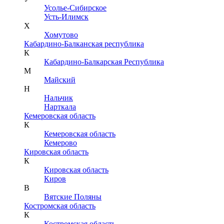
Усолье-Сибирское
Усть-Илимск
Х
Хомутово
Кабардино-Балканская республика
К
Кабардино-Балкарская Республика
М
Майский
Н
Нальчик
Нарткала
Кемеровская область
К
Кемеровская область
Кемерово
Кировская область
К
Кировская область
Киров
В
Вятские Поляны
Костромская область
К
Костромская область