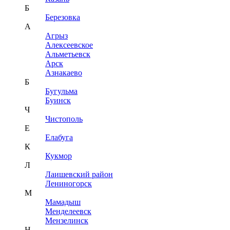
Б
Березовка
А
Агрыз
Алексеевское
Альметьевск
Арск
Азнакаево
Б
Бугульма
Буинск
Ч
Чистополь
Е
Елабуга
К
Кукмор
Л
Лаишевский район
Лениногорск
М
Мамадыш
Менделеевск
Мензелинск
Н