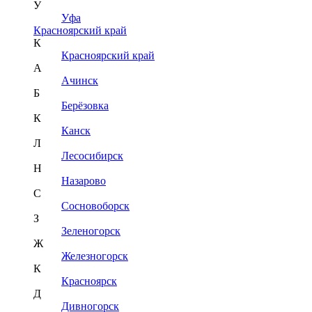
У
Уфа
Красноярский край
К
Красноярский край
А
Ачинск
Б
Берёзовка
К
Канск
Л
Лесосибирск
Н
Назарово
С
Сосновоборск
З
Зеленогорск
Ж
Железногорск
К
Красноярск
Д
Дивногорск