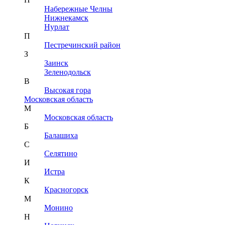
Набережные Челны
Нижнекамск
Нурлат
П
Пестречинский район
З
Заинск
Зеленодольск
В
Высокая гора
Московская область
М
Московская область
Б
Балашиха
С
Селятино
И
Истра
К
Красногорск
М
Монино
Н