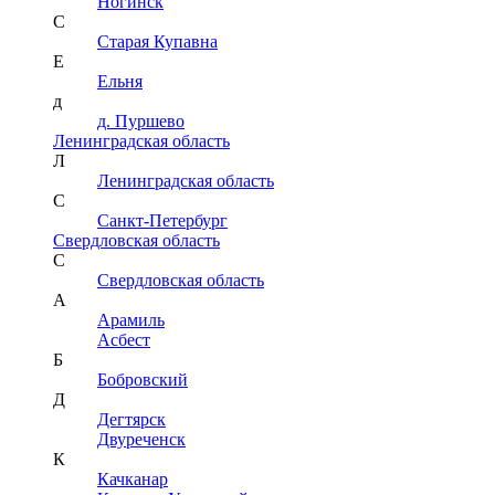
Ногинск
С
Старая Купавна
Е
Ельня
д
д. Пуршево
Ленинградская область
Л
Ленинградская область
С
Санкт-Петербург
Свердловская область
С
Свердловская область
А
Арамиль
Асбест
Б
Бобровский
Д
Дегтярск
Двуреченск
К
Качканар