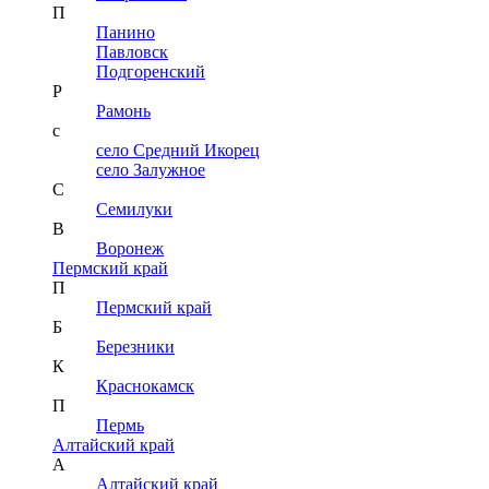
П
Панино
Павловск
Подгоренский
Р
Рамонь
с
село Средний Икорец
село Залужное
С
Семилуки
В
Воронеж
Пермский край
П
Пермский край
Б
Березники
К
Краснокамск
П
Пермь
Алтайский край
А
Алтайский край