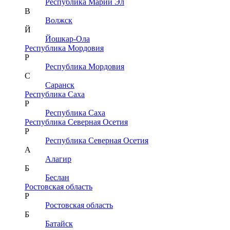
Республика Марий Эл
В
Волжск
Й
Йошкар-Ола
Республика Мордовия
Р
Республика Мордовия
С
Саранск
Республика Саха
Р
Республика Саха
Республика Северная Осетия
Р
Республика Северная Осетия
А
Алагир
Б
Беслан
Ростовская область
Р
Ростовская область
Б
Батайск