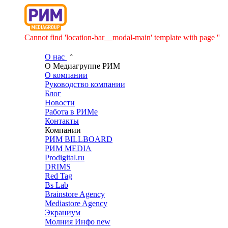
Cannot find 'location-bar__modal-main' template with page ''
О нас
О Медиагруппе РИМ
О компании
Руководство компании
Блог
Новости
Работа в РИМе
Контакты
Компании
РИМ BILLBOARD
РИМ MEDIA
Prodigital.ru
DRIMS
Red Tag
Bs Lab
Brainstore Agency
Mediastore Agency
Экраниум
Молния Инфо
new