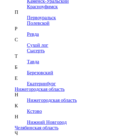
Каменск-Уральский
Красноуфимск
П
Первоуральск
Полевской
Р
Ревда
С
Сухой лог
Сысерть
Т
Тавда
Б
Березовский
Е
Екатеринбург
Нижегородская область
Н
Нижегородская область
К
Кстово
Н
Нижний Новгород
Челябинская область
Ч