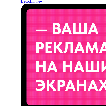
Decoding
new