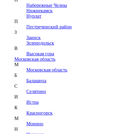
Набережные Челны
Нижнекамск
Нурлат
П
Пестречинский район
З
Заинск
Зеленодольск
В
Высокая гора
Московская область
М
Московская область
Б
Балашиха
С
Селятино
И
Истра
К
Красногорск
М
Монино
Н