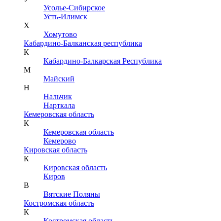
Усолье-Сибирское
Усть-Илимск
Х
Хомутово
Кабардино-Балканская республика
К
Кабардино-Балкарская Республика
М
Майский
Н
Нальчик
Нарткала
Кемеровская область
К
Кемеровская область
Кемерово
Кировская область
К
Кировская область
Киров
В
Вятские Поляны
Костромская область
К
Костромская область