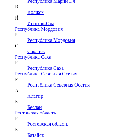
Республика Марий Эл
В
Волжск
Й
Йошкар-Ола
Республика Мордовия
Р
Республика Мордовия
С
Саранск
Республика Саха
Р
Республика Саха
Республика Северная Осетия
Р
Республика Северная Осетия
А
Алагир
Б
Беслан
Ростовская область
Р
Ростовская область
Б
Батайск