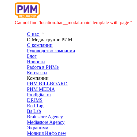
Cannot find 'location-bar__modal-main' template with page ''
О нас
О Медиагруппе РИМ
О компании
Руководство компании
Блог
Новости
Работа в РИМе
Контакты
Компании
РИМ BILLBOARD
РИМ MEDIA
Prodigital.ru
DRIMS
Red Tag
Bs Lab
Brainstore Agency
Mediastore Agency
Экраниум
Молния Инфо
new