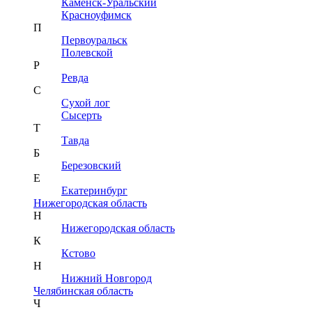
Каменск-Уральский
Красноуфимск
П
Первоуральск
Полевской
Р
Ревда
С
Сухой лог
Сысерть
Т
Тавда
Б
Березовский
Е
Екатеринбург
Нижегородская область
Н
Нижегородская область
К
Кстово
Н
Нижний Новгород
Челябинская область
Ч