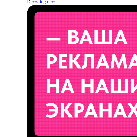
Decoding
new