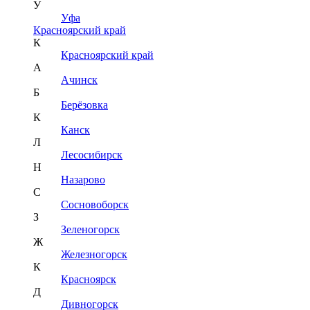
У
Уфа
Красноярский край
К
Красноярский край
А
Ачинск
Б
Берёзовка
К
Канск
Л
Лесосибирск
Н
Назарово
С
Сосновоборск
З
Зеленогорск
Ж
Железногорск
К
Красноярск
Д
Дивногорск