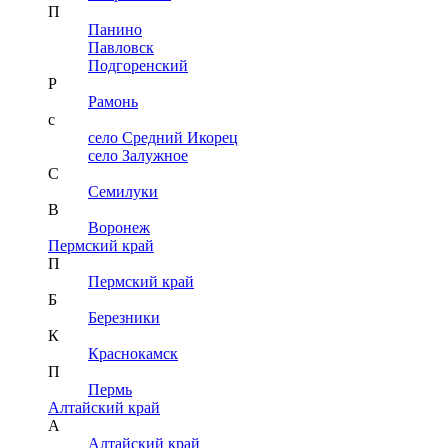
П
Панино
Павловск
Подгоренский
Р
Рамонь
с
село Средний Икорец
село Залужное
С
Семилуки
В
Воронеж
Пермский край
П
Пермский край
Б
Березники
К
Краснокамск
П
Пермь
Алтайский край
А
Алтайский край