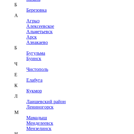
Б
Березовка
А
Агрыз
Алексеевское
Альметьевск
Арск
Азнакаево
Б
Бугульма
Буинск
Ч
Чистополь
Е
Елабуга
К
Кукмор
Л
Лаишевский район
Лениногорск
М
Мамадыш
Менделеевск
Мензелинск
Н