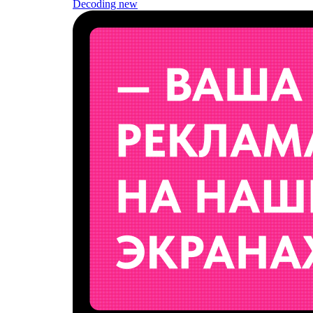
Decoding
new