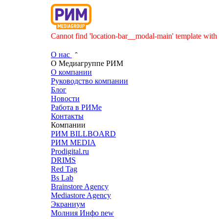
Cannot find 'location-bar__modal-main' template with 
О нас
О Медиагруппе РИМ
О компании
Руководство компании
Блог
Новости
Работа в РИМе
Контакты
Компании
РИМ BILLBOARD
РИМ MEDIA
Prodigital.ru
DRIMS
Red Tag
Bs Lab
Brainstore Agency
Mediastore Agency
Экраниум
Молния Инфо
new