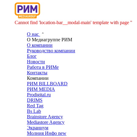
Cannot find 'location-bar__modal-main' template with page ''
О нас
О Медиагруппе РИМ
О компании
Руководство компании
Блог
Новости
Работа в РИМе
Контакты
Компании
РИМ BILLBOARD
РИМ MEDIA
Prodigital.ru
DRIMS
Red Tag
Bs Lab
Brainstore Agency
Mediastore Agency
Экраниум
Молния Инфо
new