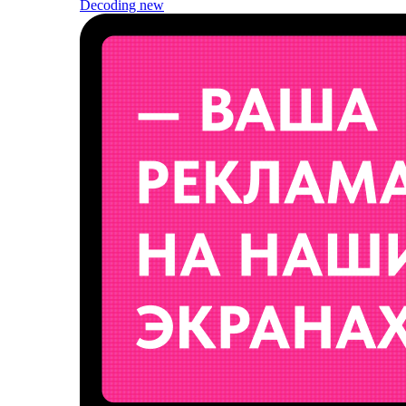
Decoding
new