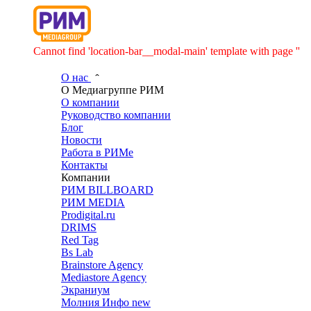
Cannot find 'location-bar__modal-main' template with page ''
О нас
О Медиагруппе РИМ
О компании
Руководство компании
Блог
Новости
Работа в РИМе
Контакты
Компании
РИМ BILLBOARD
РИМ MEDIA
Prodigital.ru
DRIMS
Red Tag
Bs Lab
Brainstore Agency
Mediastore Agency
Экраниум
Молния Инфо
new