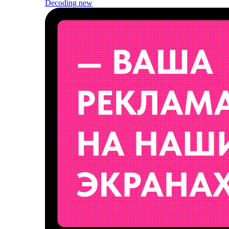
Decoding
new